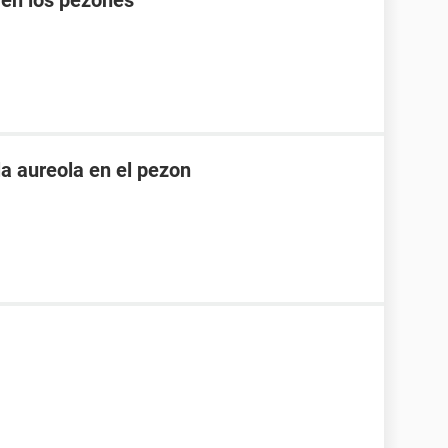
 en los pezones
la aureola en el pezon