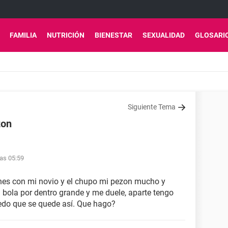
FAMILIA
NUTRICIÓN
BIENESTAR
SEXUALIDAD
GLOSARI
Siguiente Tema
zon
las 05:59
nes con mi novio y el chupo mi pezon mucho y
a bola por dentro grande y me duele, aparte tengo
iedo que se quede así. Que hago?