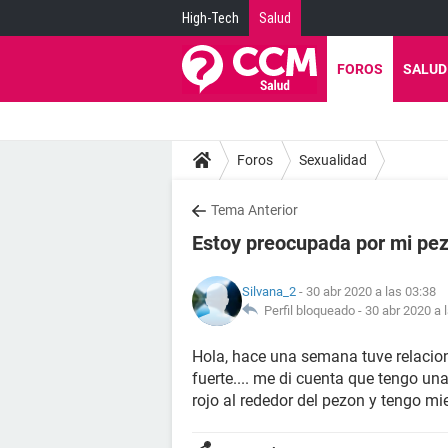
High-Tech
Salud
FOROS
SALUD
Foros
Sexualidad
Tema Anterior
Estoy preocupada por mi pe
Silvana_2
- 30 abr 2020 a las 03:38
Perfil bloqueado -
30 abr 2020 a 
Hola, hace una semana tuve relacio
fuerte.... me di cuenta que tengo un
rojo al rededor del pezon y tengo m