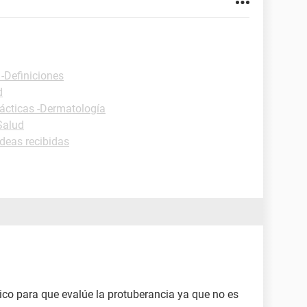
 -Definiciones
d
ácticas -Dermatología
Salud
Ideas recibidas
ico para que evalúe la protuberancia ya que no es