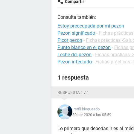
Compartir
Consulta también:
Estoy preocupada por mi pezon
Pezon significado
-
Fichas prácticas
Picor pezon
-
Fichas prácticas -Salu
Punto blanco en el pezon
-
Fichas pr
Leche del pezon
-
Fichas prácticas -
Pezon infectado
-
Fichas prácticas -
1 respuesta
RESPUESTA 1 / 1
Perfil bloqueado
30 abr 2020 a las 05:59
Lo primero que deberías ir es al méd