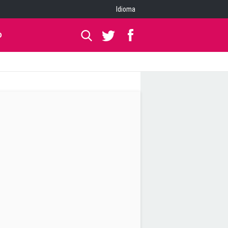
Idioma
O