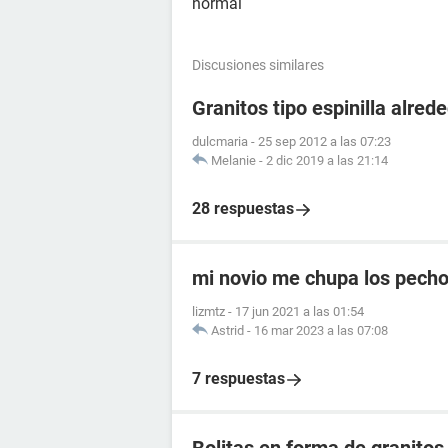
normal
Discusiones similares
Granitos tipo espinilla alre
dulcmaria
-
25 sep 2012 a las 07:23
Melanie
-
2 dic 2019 a las 21:14
28 respuestas
mi novio me chupa los pecho
lizmtz
-
17 jun 2021 a las 01:54
Astrid
-
16 mar 2023 a las 07:08
7 respuestas