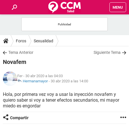
MENU
INICIO
FOROS
Foros
Sexualidad
SALUD
Tema Anterior
Siguiente Tema
Novafem
FAMILIA
Fer
- 30 abr 2020 a las 04:03
NUTRICIÓN
Hermanamayor
-
30 abr 2020 a las 14:00
Hola, por primera vez voy a usar la inyección novafem y
BIENESTAR
quiero saber si voy a tener efectos secundarios, mi mayor
miedo es engordar
SEXUALIDAD
Compartir
GLOSARIO