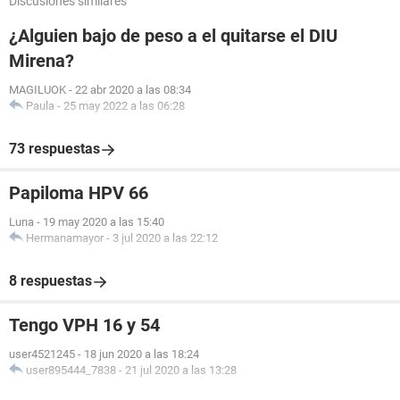
Discusiones similares
¿Alguien bajo de peso a el quitarse el DIU
Mirena?
MAGILUOK
-
22 abr 2020 a las 08:34
Paula
-
25 may 2022 a las 06:28
73 respuestas
Papiloma HPV 66
Luna
-
19 may 2020 a las 15:40
Hermanamayor
-
3 jul 2020 a las 22:12
8 respuestas
Tengo VPH 16 y 54
user4521245
-
18 jun 2020 a las 18:24
user895444_7838
-
21 jul 2020 a las 13:28