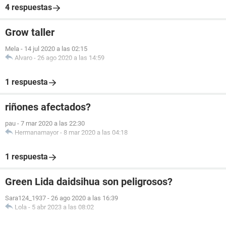
4 respuestas
Grow taller
Mela
-
14 jul 2020 a las 02:15
Alvaro
-
26 ago 2020 a las 14:59
1 respuesta
riñones afectados?
pau
-
7 mar 2020 a las 22:30
Hermanamayor
-
8 mar 2020 a las 04:18
1 respuesta
Green Lida daidsihua son peligrosos?
Sara124_1937
-
26 ago 2020 a las 16:39
Lola
-
5 abr 2023 a las 08:02