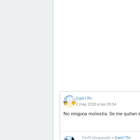
Dani17hi
2 may 2020 a las 05:34
No ninguna molestia. Se me quitan 
Perfil bloqueado
>
Dani17hi