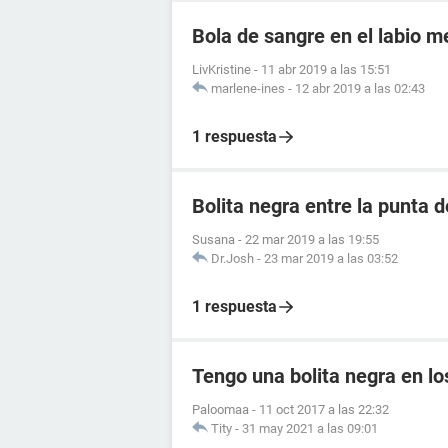
Bola de sangre en el labio m
LivKristine
-
11 abr 2019 a las 15:51
marlene-ines
-
12 abr 2019 a las 02:43
1 respuesta
Bolita negra entre la punta 
Susana
-
22 mar 2019 a las 19:55
Dr.Josh
-
23 mar 2019 a las 03:52
1 respuesta
Tengo una bolita negra en lo
Paloomaa
-
11 oct 2017 a las 22:32
Tity
-
31 may 2021 a las 09:01