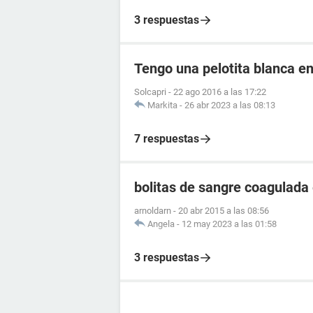
3 respuestas
Tengo una pelotita blanca en 
Solcapri
-
22 ago 2016 a las 17:22
Markita
-
26 abr 2023 a las 08:13
7 respuestas
bolitas de sangre coagulada 
arnoldarn
-
20 abr 2015 a las 08:56
Angela
-
12 may 2023 a las 01:58
3 respuestas