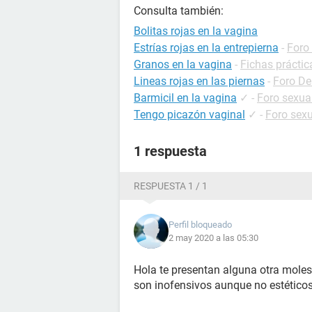
Consulta también:
Bolitas rojas en la vagina
Estrías rojas en la entrepierna
-
Foro
Granos en la vagina
-
Fichas práctic
Lineas rojas en las piernas
-
Foro De
Barmicil en la vagina
✓
-
Foro sexua
Tengo picazón vaginal
✓
-
Foro sex
1 respuesta
RESPUESTA 1 / 1
Perfil bloqueado
2 may 2020 a las 05:30
Hola te presentan alguna otra moles
son inofensivos aunque no estético