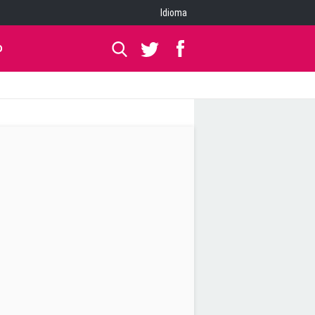
Idioma
O