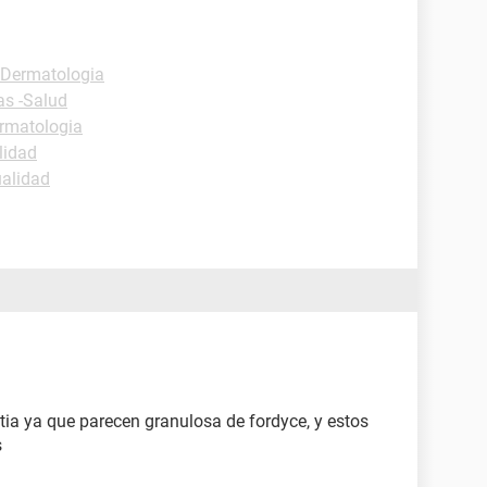
 Dermatologia
as -Salud
rmatologia
lidad
ualidad
tia ya que parecen granulosa de fordyce, y estos
s