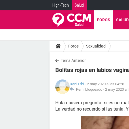
High-Tech
Salud
FOROS
SALUD
Foros
Sexualidad
Tema Anterior
Bolitas rojas en labios vagin
Dani17hi
- 2 may 2020 a las 04:26
Perfil bloqueado -
2 may 2020 a l
Hola quisiera preguntar si es normal 
La verdad no recuerdo si las tenia.