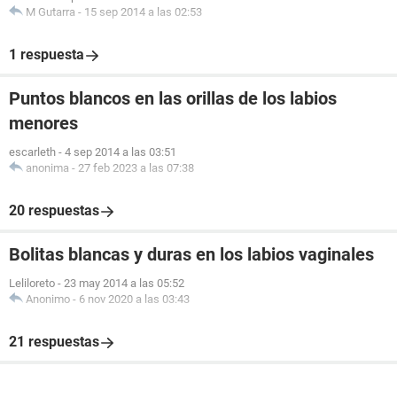
M Gutarra
-
15 sep 2014 a las 02:53
1 respuesta
Puntos blancos en las orillas de los labios
menores
escarleth
-
4 sep 2014 a las 03:51
anonima
-
27 feb 2023 a las 07:38
20 respuestas
Bolitas blancas y duras en los labios vaginales
Leliloreto
-
23 may 2014 a las 05:52
Anonimo
-
6 nov 2020 a las 03:43
21 respuestas