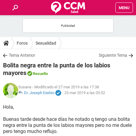
MENU
INICIO
FOROS
Foros
Sexualidad
SALUD
Tema Anterior
Siguiente Tema
Bolita negra entre la punta de los labios
FAMILIA
mayores
Resuelto
NUTRICIÓN
Susana
- Modificado el 27 mar 2019 a las 17:38
Dr. Joseph Exebio
-
23 mar 2019 a las 03:52
BIENESTAR
Hola,
SEXUALIDAD
Buenas tarde desde hace días he notado q tengo una bolita
negra entre la punta de los labios mayores pero no me duele
pero tengo mucho reflujo.
GLOSARIO