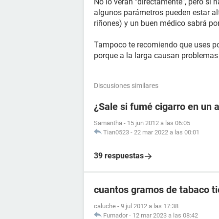
No lo verán "directamente", pero si
algunos parámetros pueden estar alt
riñones) y un buen médico sabrá po
Tampoco te recomiendo que uses por 
porque a la larga causan problemas 
Discusiones similares
¿Sale si fumé cigarro en un 
Samantha
-
15 jun 2012 a las 06:05
Tian0523
-
22 mar 2022 a las 00:01
39 respuestas
cuantos gramos de tabaco tie
caluche
-
9 jul 2012 a las 17:38
Fumador
-
12 mar 2023 a las 08:42