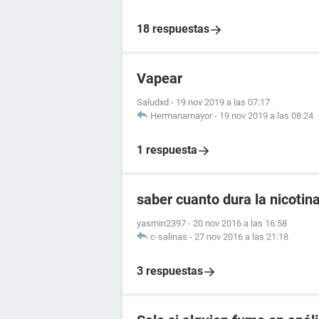
18 respuestas
Vapear
Saludxd
-
19 nov 2019 a las 07:17
Hermanamayor
-
19 nov 2019 a las 08:24
1 respuesta
saber cuanto dura la nicotin
yasmin2397
-
20 nov 2016 a las 16:58
c-salinas
-
27 nov 2016 a las 21:18
3 respuestas