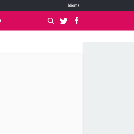
Idioma
O