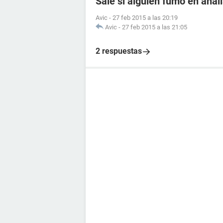
Sale si alguien fumo en anál
Avic
-
27 feb 2015 a las 20:19
Avic
-
27 feb 2015 a las 21:05
2 respuestas