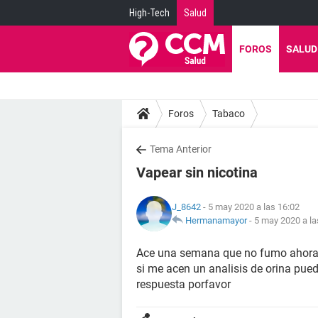
High-Tech
Salud
FOROS
SALUD
Foros
Tabaco
Tema Anterior
Vapear sin nicotina
J_8642
- 5 may 2020 a las 16:02
Hermanamayor
-
5 may 2020 a la
Ace una semana que no fumo ahora es
si me acen un analisis de orina pue
respuesta porfavor