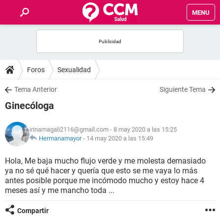
MENU
INICIO
FOROS
Foros
Sexualidad
SALUD
Tema Anterior
Siguiente Tema
Ginecóloga
FAMILIA
irinamagali2116@gmail.com
- 8 may 2020 a las 15:25
NUTRICIÓN
Hermanamayor
-
14 may 2020 a las 15:49
Hola, Me baja mucho flujo verde y me molesta demasiado
BIENESTAR
ya no sé qué hacer y quería que esto se me vaya lo más
antes posible porque me incómodo mucho y estoy hace 4
SEXUALIDAD
meses así y me mancho toda ...
Compartir
GLOSARIO