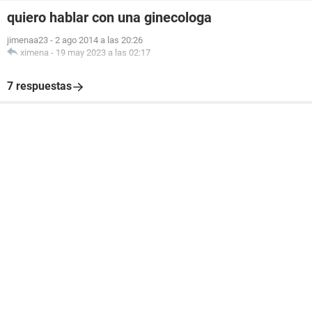
quiero hablar con una ginecologa
jimenaa23
-
2 ago 2014 a las 20:26
ximena
-
19 may 2023 a las 02:17
7 respuestas