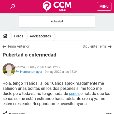
MENU
INICIO
FOROS
Foros
Adolescentes
SALUD
Tema Anterior
Siguiente Tema
Pubertad o enfermedad
FAMILIA
Norma
- 9 may 2020 a las 12:12
NUTRICIÓN
Hermanamayor
-
9 may 2020 a las 13:34
Hola, tengo 11años , a los 10años aproximadamente me
BIENESTAR
salieron unas bolitas en los dos pesones si me tocó me
duele pero todavía no tengo nada de
senos
,e notado que los
SEXUALIDAD
senos se me están estirando hacia adelante cren q ya me
estén cresiendo. Respondanme necesito ayuda
GLOSARIO