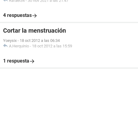
Rafael34
-
30 nov 2021 a las 21:47
4 respuestas
Cortar la menstruación
Yoeysix
-
18 oct 2012 a las 06:34
A.Herquinio
-
18 oct 2012 a las 15:59
1 respuesta