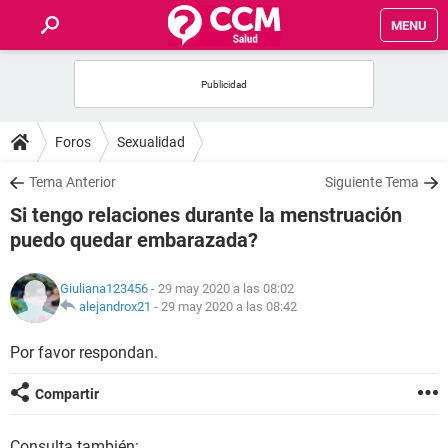
MENU
INICIO
FOROS
Foros
Sexualidad
SALUD
Tema Anterior
Siguiente Tema
Si tengo relaciones durante la menstruación
FAMILIA
puedo quedar embarazada?
NUTRICIÓN
Giuliana123456
- 29 may 2020 a las 08:02
alejandrox21
-
29 may 2020 a las 08:42
BIENESTAR
Por favor respondan.
SEXUALIDAD
Compartir
GLOSARIO
Consulta también: