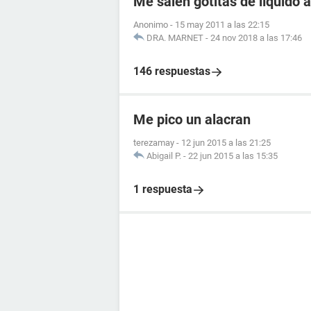
Me salen gotitas de líquido a
Anonimo
-
15 may 2011 a las 22:15
DRA. MARNET
-
24 nov 2018 a las 17:46
146 respuestas
Me pico un alacran
terezamay
-
12 jun 2015 a las 21:25
Abigail P.
-
22 jun 2015 a las 15:35
1 respuesta