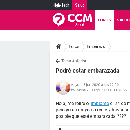
High-Tech
Salud
FOROS
SALUD
Foros
Embarazo
Tema Anterior
Podré estar embarazada
Mayra
- 8 jun 2020 a las 22:20
Mons -
10 ago 2020 a las 20:22
Hola, me retire el
implante
el 24 de m
pero ya en mayo no regle y hasta la f
posible que esté embarazada ????