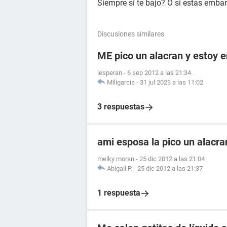
Siempre si te bajo? O si estas emb
Discusiones similares
ME pico un alacran y estoy
lesperan
-
6 sep 2012 a las 21:34
Miligarcia
-
31 jul 2023 a las 11:02
3 respuestas
ami esposa la pico un alacr
melky moran
-
25 dic 2012 a las 21:04
Abigail P.
-
25 dic 2012 a las 21:37
1 respuesta