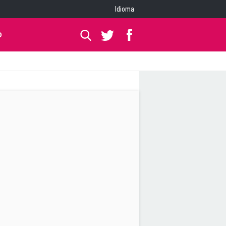
Idioma
O