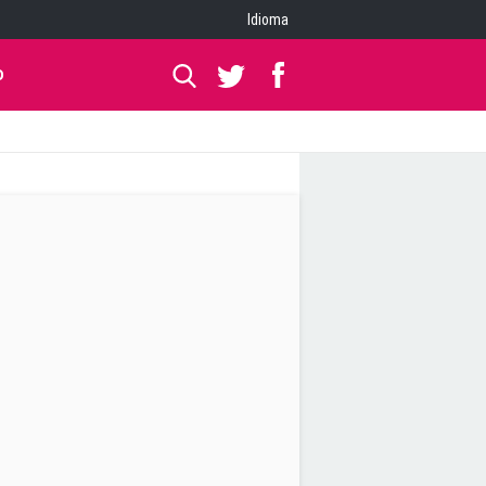
Idioma
O