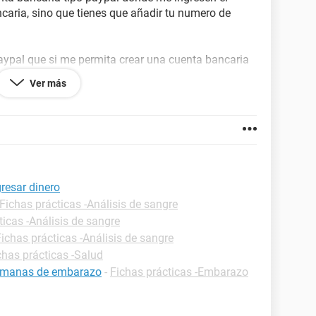
caria, sino que tienes que añadir tu numero de
aypal que si me permita crear una cuenta bancaria
Ver más
a parte de tener mi cuenta principal
caria en los mayores bancos como bankia o
omo paypal, ya sabeis, para que pueda usar como
ero
or las dudas
resar dinero
Fichas prácticas -Análisis de sangre
ticas -Análisis de sangre
Fichas prácticas -Análisis de sangre
chas prácticas -Salud
 semanas de embarazo
-
Fichas prácticas -Embarazo