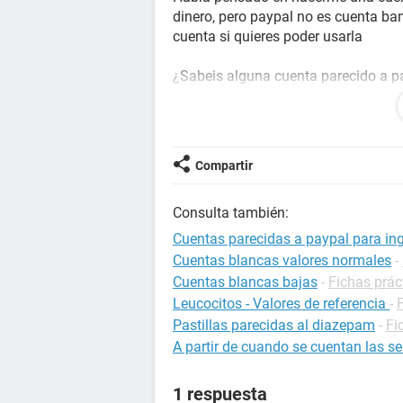
dinero, pero paypal no es cuenta ban
cuenta si quieres poder usarla
¿Sabeis alguna cuenta parecido a p
para poder ingresar el dinero?
Es para tener una cuenta secundaria 
No me quiero hacer una cuenta ban
Compartir
santander o ese tipo, quiero algo c
cuenta secundaria para ingresar din
Consulta también:
Gracias, por cierro, soy de españa, p
Cuentas parecidas a paypal para ing
Cuentas blancas valores normales
-
Cuentas blancas bajas
-
Fichas prác
Leucocitos - Valores de referencia
-
Pastillas parecidas al diazepam
-
Fi
A partir de cuando se cuentan las
1 respuesta