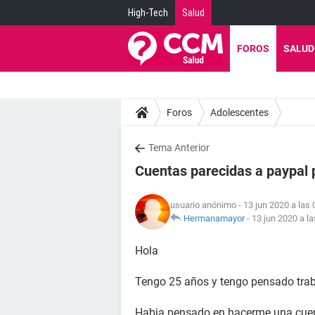
High-Tech
Salud
FOROS
SALUD
Foros
Adolescentes
Tema Anterior
Cuentas parecidas a paypal 
usuario anónimo
- 13 jun 2020 a las 
Hermanamayor
-
13 jun 2020 a la
Hola
Tengo 25 años y tengo pensado trab
Habia pensado en hacerme una cuent