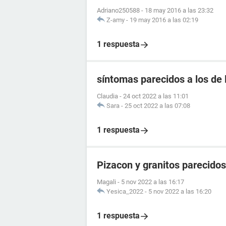
Adriano250588
-
18 may 2016 a las 23:32
Z-amy
-
19 may 2016 a las 02:19
1 respuesta
síntomas parecidos a los de 
Claudia
-
24 oct 2022 a las 11:01
Sara
-
25 oct 2022 a las 07:08
1 respuesta
Pizacon y granitos parecidos 
Magali
-
5 nov 2022 a las 16:17
Yesica_2022
-
5 nov 2022 a las 16:20
1 respuesta