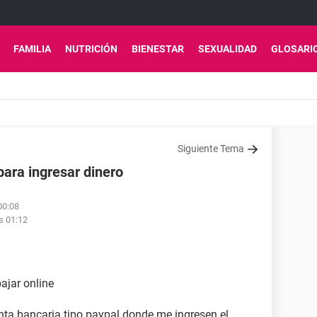
FAMILIA
NUTRICIÓN
BIENESTAR
SEXUALIDAD
GLOSARI
Siguiente Tema
para ingresar dinero
00:08
s 01:12
ajar online
a bancaria tipo paypal donde me ingresen el