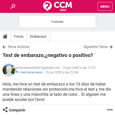
MENU
INICIO
FOROS
Foros
Embarazo
SALUD
Tema Anterior
Siguiente Tema
Test de embarazo,¿negativo o positivo?
FAMILIA
gimenezanalia367@gmail.com
- 19 jun 2020 a las 17:31
NUTRICIÓN
Hermanamayor
-
19 jun 2020 a las 22:06
Hola, me hice un test de embarazo a los 16 días de haber
BIENESTAR
mantenido relaciones sin protección,me hice el test y me dio
una línea y una manchita al lado de color... Si alguien me
SEXUALIDAD
puede ayudar por favor
Compartir
GLOSARIO