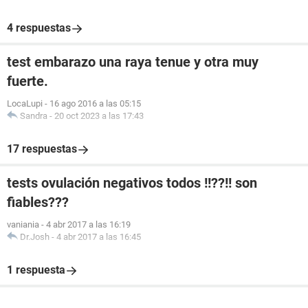
4 respuestas
test embarazo una raya tenue y otra muy
fuerte.
LocaLupi
-
16 ago 2016 a las 05:15
Sandra
-
20 oct 2023 a las 17:43
17 respuestas
tests ovulación negativos todos !!??!! son
fiables???
vaniania
-
4 abr 2017 a las 16:19
Dr.Josh
-
4 abr 2017 a las 16:45
1 respuesta