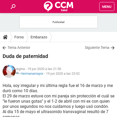
MENU
INICIO
FOROS
Foros
Embarazo
SALUD
Tema Anterior
Siguiente Tema
Duda de paternidad
FAMILIA
regina
- 19 jun 2020 a las 21:50
NUTRICIÓN
Hermanamayor
-
19 jun 2020 a las 23:02
Hola, soy irregular y mi última regla fue el 16 de marzo y me
BIENESTAR
duró como 10 días.
El 29 de marzo estuve con mi pareja sin protección el cuál se
SEXUALIDAD
"le fueron unas gotas" y el 1-2 de abril con mi ex con quien
por unos segundos no nos cuidamos y luego usó condón.
Al día 15 de mayo el ultrasonido transvaginal resultó de 7
GLOSARIO
semanas.