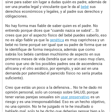
sirve para saber sin lugar a dudas quién es padre, además de
ser una prueba legal y vinculante que le da al
bebé
sus
derechos económicos y legales, y al padre sus derechos y
obligaciones.
No hay forma mas fiable de saber quien es el padre. No
entiendo porque dices que "cuando nazca se sabrá"... Si
crees que por el aspecto físico del bebé puedes saberlo, eso
no es algo fiable ya que la
genética
es muy caprichosa y un
bebé no tiene porqué ser igual que su padre de forma que se
le identifique de forma inequívoca, además que como
sabrás los bebés cambian muchísimo de aspecto en sus
primeros meses de vida (tendría que ser un caso muy claro,
como que uno de los posibles padres sea de ascendencia
africana y el otro asiático, por ejemplo, y aún así en una
demanda por paternidad el parecido físico no sería prueba
suficiente).
Creo que estás un poco a la defensiva... No te he dado mi
opinión personal, solo un consejo sobre SALUD, porque
tener varias parejas sexuales sin
usar preservativo
es un
riesgo y es una irresponsabilidad. Eso es un hecho objetivo,
no una opinión. No te he juzgado ni te he insultado o
hablado mal, solo te he dicho que deberías pensar bien a lo