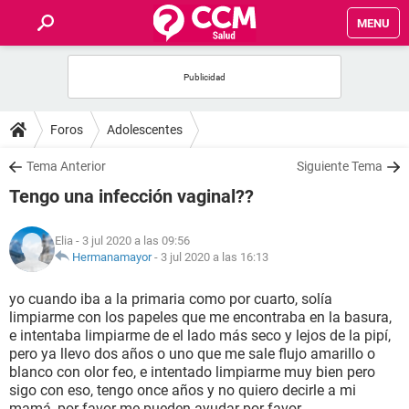
MENU
INICIO
FOROS
Foros
Adolescentes
SALUD
Tema Anterior
Siguiente Tema
Tengo una infección vaginal??
FAMILIA
Elia
- 3 jul 2020 a las 09:56
NUTRICIÓN
Hermanamayor
-
3 jul 2020 a las 16:13
yo cuando iba a la primaria como por cuarto, solía
BIENESTAR
limpiarme con los papeles que me encontraba en la basura,
e intentaba limpiarme de el lado más seco y lejos de la pipí,
SEXUALIDAD
pero ya llevo dos años o uno que me sale flujo amarillo o
blanco con olor feo, e intentado limpiarme muy bien pero
sigo con eso, tengo once años y no quiero decirle a mi
GLOSARIO
mamá, por favor me pueden ayudar por favor