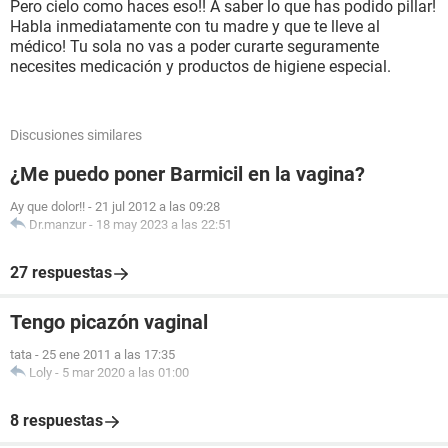
Pero cielo como haces eso!! A saber lo que has podido pillar!
Habla inmediatamente con tu madre y que te lleve al
médico! Tu sola no vas a poder curarte seguramente
necesites medicación y productos de higiene especial.
Discusiones similares
¿Me puedo poner Barmicil en la vagina?
Ay que dolor!!
-
21 jul 2012 a las 09:28
Dr.manzur
-
18 may 2023 a las 22:51
27 respuestas
Tengo picazón vaginal
tata
-
25 ene 2011 a las 17:35
Loly
-
5 mar 2020 a las 01:00
8 respuestas