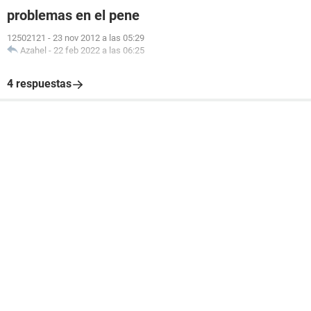
problemas en el pene
12502121
-
23 nov 2012 a las 05:29
Azahel
-
22 feb 2022 a las 06:25
4 respuestas