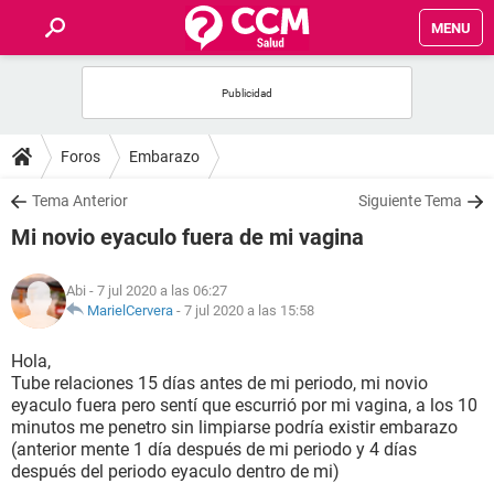
MENU
INICIO
FOROS
Foros
Embarazo
SALUD
Tema Anterior
Siguiente Tema
Mi novio eyaculo fuera de mi vagina
FAMILIA
Abi
- 7 jul 2020 a las 06:27
NUTRICIÓN
MarielCervera
-
7 jul 2020 a las 15:58
Hola,
BIENESTAR
Tube relaciones 15 días antes de mi periodo, mi novio
eyaculo fuera pero sentí que escurrió por mi vagina, a los 10
SEXUALIDAD
minutos me penetro sin limpiarse podría existir embarazo
(anterior mente 1 día después de mi periodo y 4 días
después del periodo eyaculo dentro de mi)
GLOSARIO