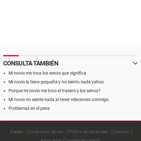
CONSULTA TAMBIÉN
Mi novio me toca los senos que significa
Mi novio la tiene pequeña y no siento nada yahoo
Porque mi novio me toco el trasero y los senos?
Mi novio no siente nada al tener relaciones conmigo.
Problemas en el pene
Equipo
Condiciones de uso
Política de privacidad
Contacto
Aviso legal
Gestión de cookies