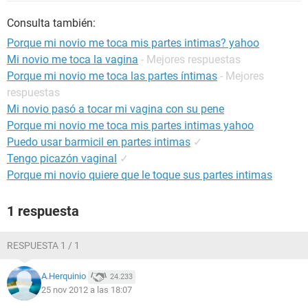
Consulta también:
Porque mi novio me toca mis partes intimas? yahoo
Mi novio me toca la vagina
- Mejores respuestas
Porque mi novio me toca las partes íntimas
- Mejores
respuestas
Mi novio pasó a tocar mi vagina con su pene
Porque mi novio me toca mis partes intimas yahoo
Puedo usar barmicil en partes intimas
✓
Tengo picazón vaginal
✓
Porque mi novio quiere que le toque sus partes intimas
1 respuesta
RESPUESTA 1 / 1
A.Herquinio
24.233
25 nov 2012 a las 18:07