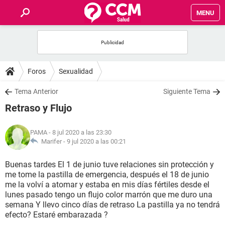
MENU
INICIO
FOROS
Foros
Sexualidad
SALUD
Tema Anterior
Siguiente Tema
Retraso y Flujo
FAMILIA
PAMA
- 8 jul 2020 a las 23:30
NUTRICIÓN
Marifer -
9 jul 2020 a las 00:21
Buenas tardes El 1 de junio tuve relaciones sin protección y
BIENESTAR
me tome la pastilla de emergencia, después el 18 de junio
me la volví a atomar y estaba en mis días fértiles desde el
SEXUALIDAD
lunes pasado tengo un flujo color marrón que me duro una
semana Y llevo cinco días de retraso La pastilla ya no tendrá
efecto? Estaré embarazada ?
GLOSARIO