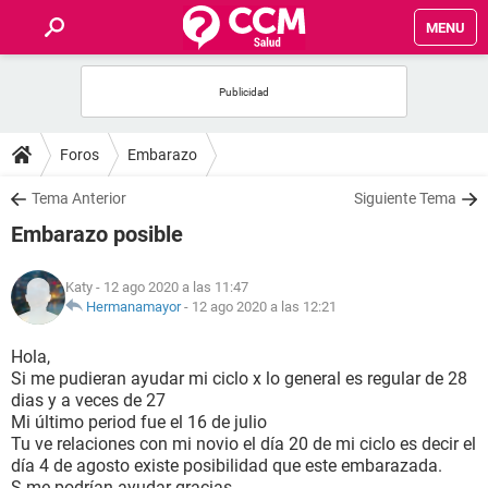
MENU
INICIO
FOROS
Foros
Embarazo
SALUD
Tema Anterior
Siguiente Tema
Embarazo posible
FAMILIA
Katy
- 12 ago 2020 a las 11:47
NUTRICIÓN
Hermanamayor
-
12 ago 2020 a las 12:21
Hola,
BIENESTAR
Si me pudieran ayudar mi ciclo x lo general es regular de 28
dias y a veces de 27
SEXUALIDAD
Mi último period fue el 16 de julio
Tu ve relaciones con mi novio el día 20 de mi ciclo es decir el
día 4 de agosto existe posibilidad que este embarazada.
GLOSARIO
S me podrían ayudar gracias