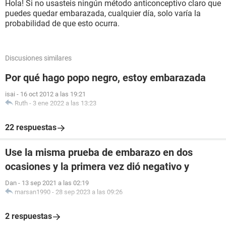
Hola! Si no usasteis ningún método anticonceptivo claro que
puedes quedar embarazada, cualquier día, solo varía la
probabilidad de que esto ocurra.
Discusiones similares
Por qué hago popo negro, estoy embarazada
isai
-
16 oct 2012 a las 19:21
Ruth
-
3 ene 2022 a las 13:23
22 respuestas
Use la misma prueba de embarazo en dos
ocasiones y la primera vez dió negativo y
Dan
-
13 sep 2021 a las 02:19
marsan1990
-
28 sep 2023 a las 09:26
2 respuestas