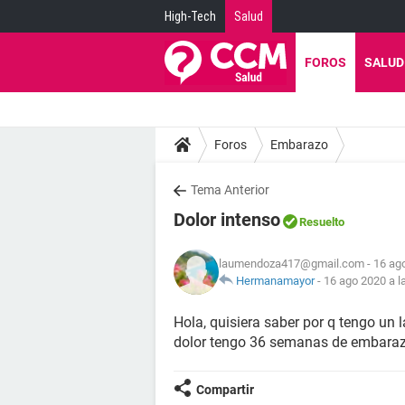
High-Tech
Salud
FOROS
SALUD
Foros
Embarazo
Tema Anterior
Dolor intenso
Resuelto
laumendoza417@gmail.com
- 16 ag
Hermanamayor
-
16 ago 2020 a l
Hola, quisiera saber por q tengo un
dolor tengo 36 semanas de embara
Compartir