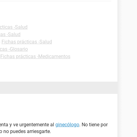
cticas -Salud
cas -Salud
-
Fichas prácticas -Salud
cas -Glosario
-
Fichas prácticas -Medicamentos
enta y ve urgentemente al
ginecólogo
. No tiene por
o no puedes arriesgarte.