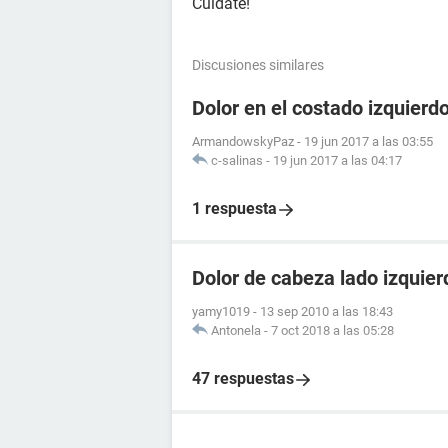
Cuídate!
Discusiones similares
Dolor en el costado izquierd
ArmandowskyPaz
-
19 jun 2017 a las 03:55
c-salinas
-
19 jun 2017 a las 04:17
1 respuesta
Dolor de cabeza lado izquier
yamy1019
-
13 sep 2010 a las 18:43
Antonela
-
7 oct 2018 a las 05:28
47 respuestas