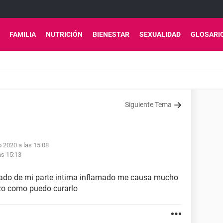
FAMILIA
NUTRICIÓN
BIENESTAR
SEXUALIDAD
GLOSARI
Siguiente Tema
o 2020 a las 15:08
as 15:13
 lado de mi parte intima inflamado me causa mucho
zo como puedo curarlo