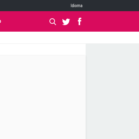
Idioma
O