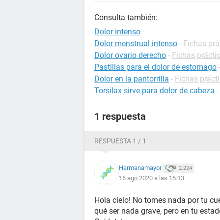
Consulta también:
Dolor intenso
Dolor menstrual intenso
-
Fichas prá
Dolor ovario derecho
-
Fichas prácti
Pastillas para el dolor de estomago
Dolor en la pantorrilla
-
Fichas prácti
Torsilax sirve para dolor de cabeza
1 respuesta
RESPUESTA 1 / 1
Hermanamayor
2.224
16 ago 2020 a las 15:13
Hola cielo! No tomes nada por tu cu
qué ser nada grave, pero en tu estad