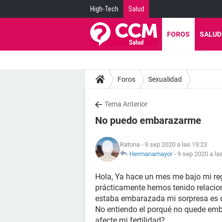
High-Tech
Salud
FOROS
SALUD
Foros
Sexualidad
Tema Anterior
No puedo embarazarme
Ratona
- 9 sep 2020 a las 19:23
Hermanamayor
-
9 sep 2020 a la
Hola, Ya hace un mes me bajo mi reg
prácticamente hemos tenido relacion
estaba embarazada mi sorpresa es 
No entiendo el porqué no quede em
afecte mi fertilidad?