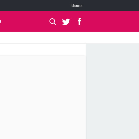
Idioma
O