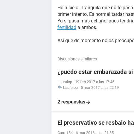
Hola cielo! Tranquila que no te pas
primer intento. Es normal tardar has
Ya si pasa más del año, pues tendrí
fertilidad
a ambos.
Así que de momento no os preocupéis
Discusiones similares
¿puedo estar embarazada si n
Lauralop
-
19 feb 2017 a las 17:45
Lauralop
-
5 mar 2017 a las 22:19
2 respuestas
El preservativo se resbalo ha
Caro_f84
-
6 mar 2016 a las 21:35