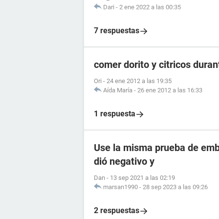
Dari
-
2 ene 2022 a las 00:35
7 respuestas
comer dorito y citricos dura
Ori
-
24 ene 2012 a las 19:35
Aída María
-
26 ene 2012 a las 16:33
1 respuesta
Use la misma prueba de emba
dió negativo y
Dan
-
13 sep 2021 a las 02:19
marsan1990
-
28 sep 2023 a las 09:26
2 respuestas