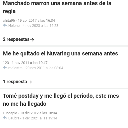
Manchado marron una semana antes de la
regla
chita96
-
19 abr 2017 a las 16:34
Helene
-
4 nov 2023 a las 16:23
2 respuestas
Me he quitado el Nuvaring una semana antes
123
-
1 nov 2011 a las 10:47
mdiestra
-
20 nov 2011 a las 08:04
1 respuesta
Tomé postday y me llegó el periodo, este mes
no me ha llegado
Hincapie
-
13 dic 2012 a las 18:04
Laubra
-
1 dic 2021 a las 19:14