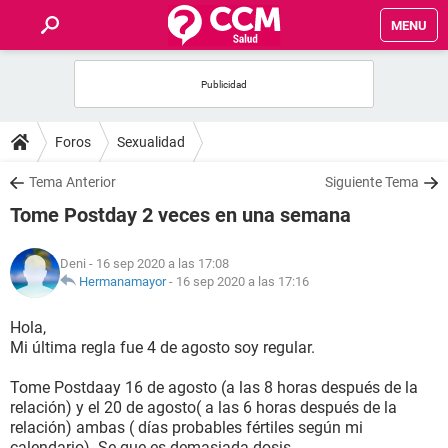
MENU
INICIO
FOROS
Foros
Sexualidad
SALUD
Tema Anterior
Siguiente Tema
Tome Postday 2 veces en una semana
FAMILIA
Deni
- 16 sep 2020 a las 17:08
NUTRICIÓN
Hermanamayor
-
16 sep 2020 a las 17:16
Hola,
BIENESTAR
Mi última regla fue 4 de agosto soy regular.
SEXUALIDAD
Tome Postdaay 16 de agosto (a las 8 horas después de la
relación) y el 20 de agosto( a las 6 horas después de la
relación) ambas ( días probables fértiles según mi
GLOSARIO
calendario). Se que es demasiada dosis.