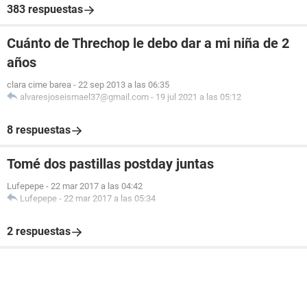
383 respuestas
Cuánto de Threchop le debo dar a mi niña de 2
años
clara cime barea
-
22 sep 2013 a las 06:35
alvaresjoseismael37@gmail.com
-
19 jul 2021 a las 05:12
8 respuestas
Tomé dos pastillas postday juntas
Lufepepe
-
22 mar 2017 a las 04:42
Lufepepe
-
22 mar 2017 a las 05:34
2 respuestas