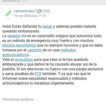
RESPUESTA 1 / 1
Hermanamayor
2.224
16 sep 2020 a las 17:16
Hola! Estás dañando tu
salud
, y además puedes haberte
quedado embarazada.
La
postday
no es un caramelito mágico que soluciona todo,
es un método de emergencia muy fuerte y con muchos
efectos secundarios
que no siempre funciona y que no debe
tomarse por el
capricho
de no usar
métodos
anticonceptivos
.
Vete al
ginecólogo
para que vean si te has quedado
embarazada y que daños te ha causado abusar así de la
pastilla. Si las relaciones no fueron con una pareja exclusiva
y sana, pruebas de
ETS
también. Y ya que vas que te
informen sobre sexualidad responsable y métodos
anticonceptivos lo necesitas urgentemente.
Discusiones similares