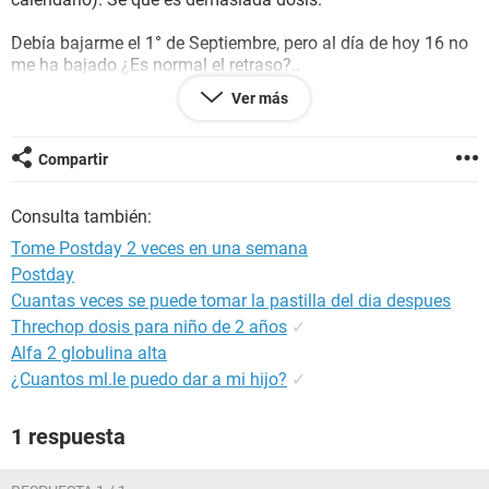
Debía bajarme el 1° de Septiembre, pero al día de hoy 16 no
me ha bajado ¿Es normal el retraso?..
Ver más
He tenido dolor en lo senos y pequeños cólicosvientre bajo y
sensación de asco aveces... ¿Pero pienso es porque me va a
bajar?
Compartir
¿Hasta cuántos días es normal por la dosis?
Consulta también:
Tome Postday 2 veces en una semana
Postday
Cuantas veces se puede tomar la pastilla del dia despues
Threchop dosis para niño de 2 años
✓
Alfa 2 globulina alta
¿Cuantos ml.le puedo dar a mi hijo?
✓
1 respuesta