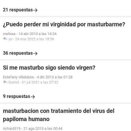
21 respuestas
¿Puedo perder mi virginidad por masturbarme?
melixxa
-
14 abr 2010 a las 14:24
yo
-
24 ene 2022 a las 18:56
36 respuestas
Si me masturbo sigo siendo virgen?
Estefany villalobos
-
4 dic 2013 a las 01:28
Deivid
-
31 jul 2021 a las 07:32
9 respuestas
masturbacion con tratamiento del virus del
papiloma humano
richard319
-
21 ago 2013 a las 00:44