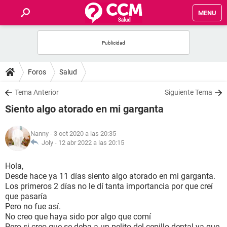
MENU
INICIO
FOROS
Foros
Salud
SALUD
Tema Anterior
Siguiente Tema
Siento algo atorado en mi garganta
FAMILIA
Nanny
- 3 oct 2020 a las 20:35
NUTRICIÓN
Joly -
12 abr 2022 a las 20:15
Hola,
BIENESTAR
Desde hace ya 11 días siento algo atorado en mi garganta.
Los primeros 2 días no le dí tanta importancia por que creí
SEXUALIDAD
que pasaría
Pero no fue así.
No creo que haya sido por algo que comí
GLOSARIO
Pero si creo que se deba a un pelito del cepillo dental ya que