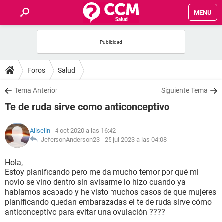
MENU
INICIO
FOROS
Foros
Salud
SALUD
Tema Anterior
Siguiente Tema
Te de ruda sirve como anticonceptivo
FAMILIA
Aliselin
- 4 oct 2020 a las 16:42
NUTRICIÓN
JefersonAnderson23 -
25 jul 2023 a las 04:08
Hola,
BIENESTAR
Estoy planificando pero me da mucho temor por qué mi
novio se vino dentro sin avisarme lo hizo cuando ya
SEXUALIDAD
habíamos acabado y he visto muchos casos de que mujeres
planificando quedan embarazadas el te de ruda sirve cómo
anticonceptivo para evitar una ovulación ????
GLOSARIO