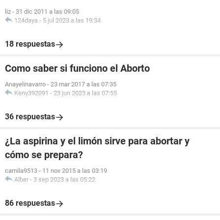
liz
-
31 dic 2011 a las 09:05
124daya
-
5 jul 2023 a las 19:34
18 respuestas
Como saber si funciono el Aborto
Anayelinavarro
-
23 mar 2017 a las 07:35
Keny392091
-
23 jun 2023 a las 07:55
36 respuestas
¿La aspirina y el limón sirve para abortar y
cómo se prepara?
camila9513
-
11 nov 2015 a las 03:19
Alber
-
3 sep 2023 a las 05:22
86 respuestas