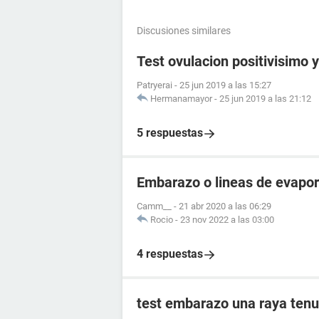
Discusiones similares
Test ovulacion positivisimo y
Patryerai
-
25 jun 2019 a las 15:27
Hermanamayor
-
25 jun 2019 a las 21:12
5 respuestas
Embarazo o lineas de evapo
Camm__
-
21 abr 2020 a las 06:29
Rocio
-
23 nov 2022 a las 03:00
4 respuestas
test embarazo una raya tenu