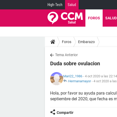
High-Tech
Salud
FOROS
SALUD
Foros
Embarazo
Tema Anterior
Duda sobre ovulacion
Mari22_1986
- 4 oct 2020 a las 22:14
Hermanamayor
-
4 oct 2020 a las
Hola, por favor su ayuda para calcul
septiembre del 2020, que fecha es 
Compartir