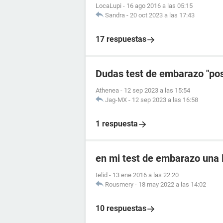
LocaLupi
-
16 ago 2016 a las 05:15
Sandra
-
20 oct 2023 a las 17:43
17 respuestas
Dudas test de embarazo "posi
Athenea
-
12 sep 2023 a las 15:54
Jag-MX
-
12 sep 2023 a las 16:58
1 respuesta
en mi test de embarazo una l
telid
-
13 ene 2016 a las 22:20
Rousmery
-
18 may 2022 a las 14:02
10 respuestas