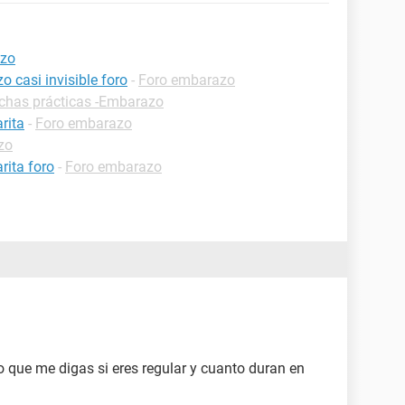
azo
 casi invisible foro
-
Foro embarazo
ichas prácticas -Embarazo
rita
-
Foro embarazo
zo
rita foro
-
Foro embarazo
o que me digas si eres regular y cuanto duran en