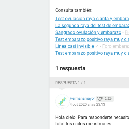
Consulta también:
Test ovulacion raya clarita y embar
La segunda raya del test de embarazo
Sangrado ovulación y embarazo
-
F
Test embarazo positivo raya muy cla
Linea casi invisible
✓
-
Foro embara
Test embarazo positivo raya muy cla
1 respuesta
RESPUESTA 1 / 1
Hermanamayor
2.224
4 oct 2020 a las 23:13
Hola cielo! Para responderte necesit
total tus ciclos menstruales.