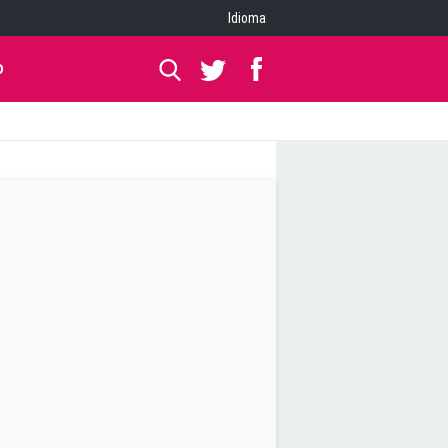
Idioma
O