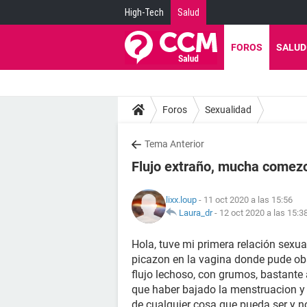
High-Tech
Salud
FOROS
SALUD
Foros
Sexualidad
Tema Anterior
Flujo extraño, mucha comez
lixx.loup
- 11 oct 2020 a las 15:56
Laura_dr
-
12 oct 2020 a las 15:3
Hola, tuve mi primera relación sexu
picazon en la vagina donde pude ob
flujo lechoso, con grumos, bastante
que haber bajado la menstruacion y 
de cualquier cosa que pueda ser y n