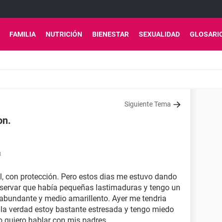
FAMILIA
NUTRICIÓN
BIENESTAR
SEXUALIDAD
GLOSARI
Siguiente Tema
on.
8
al, con protección. Pero estos dias me estuvo dando
servar que había pequeñas lastimaduras y tengo un
 abundante y medio amarillento. Ayer me tendria
la verdad estoy bastante estresada y tengo miedo
o quiero hablar con mis padres.