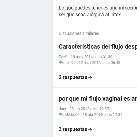
Lo que puedes tener es una infecció
ser que seas alérgica al látex
Discusiones similares
Caracteristicas del flujo de
Eve!!!
-
18 may 2014 a las 01:39
luxli90
-
12 may 2016 a las 06:43
2 respuestas
por que mi flujo vaginal es 
duer
-
28 jun 2012 a las 19:37
Mildre00
-
18 abr 2016 a las 17:37
3 respuestas