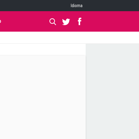
Idioma
O