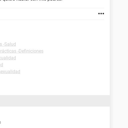
s -Salud
rácticas -Definiciones
xualidad
ud
sexualidad
4