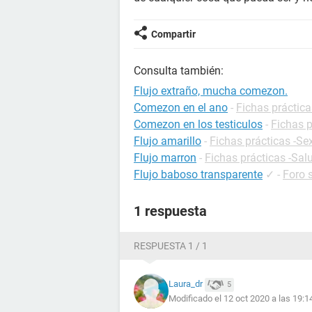
Compartir
Consulta también:
Flujo extraño, mucha comezon.
Comezon en el ano
-
Fichas práctica
Comezon en los testiculos
-
Fichas p
Flujo amarillo
-
Fichas prácticas -Se
Flujo marron
-
Fichas prácticas -Sal
Flujo baboso transparente
✓
-
Foro 
1 respuesta
RESPUESTA 1 / 1
Laura_dr
5
Modificado el 12 oct 2020 a las 19:1