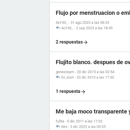
Flujo por menstruacion o e
ALY30_
-
31 ago 2023 a las 08:33
ALY30_
-
2 sep 2023 a las 18:45
2 respuestas
Flujito blanco. despues de ov
genesispm
-
20 dic 2015 a las 02:54
Dr.Josh
-
20 dic 2015 a las 17:50
1 respuesta
Me baja moco transparente y 
fulita
-
5 dic 2011 a las 17:52
Mrz
-
5 dic 2022 a las 00:55