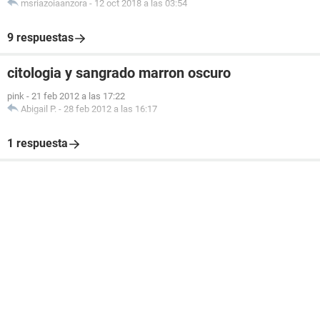
msriazoiaanzora
-
12 oct 2018 a las 03:54
9 respuestas
citologia y sangrado marron oscuro
pink
-
21 feb 2012 a las 17:22
Abigail P.
-
28 feb 2012 a las 16:17
1 respuesta