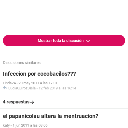
Mostrar toda la discusión
Discusiones similares
Infeccion por cocobacilos???
Linda24
-
20 may 2011 a las 17:01
LuciaQuirozDisla
-
12 feb 2019 a las 16:14
4 respuestas
el papanicolau altera la mentruacion?
katy
-
1 jun 2011 a las 03:06