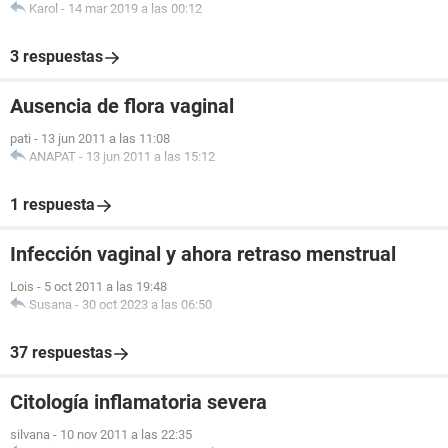
Karol
-
14 mar 2019 a las 00:12
3 respuestas
Ausencia de flora vaginal
pati
-
13 jun 2011 a las 11:08
ANAPAT
-
13 jun 2011 a las 15:12
1 respuesta
Infección vaginal y ahora retraso menstrual
Lois
-
5 oct 2011 a las 19:48
Susana
-
30 oct 2023 a las 06:50
37 respuestas
Citología inflamatoria severa
silvana
-
10 nov 2011 a las 22:35