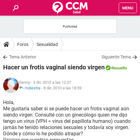
MENU
INICIO
FOROS
Foros
Sexualidad
SALUD
Tema Anterior
Siguiente Tema
Hacer un frotis vaginal siendo virgen
Resuelto
FAMILIA
Genny
- 3 dic 2010 a las 12:37
NUTRICIÓN
mdiestra
-
8 dic 2010 a las 18:59
Hola,
BIENESTAR
Me gustaría saber si se puede hacer un frotis vaginal aún
siendo virgen. Consulté con un ginecólogo quien me dijo
SEXUALIDAD
tengo un virus (VPH = virus del papillota humano) cuando
jamás he tenido relaciones sexuales y todavía soy virgen.
Dónde y cómo lo he podido atrapar?
GLOSARIO
Gracias por vuestras respuestas.