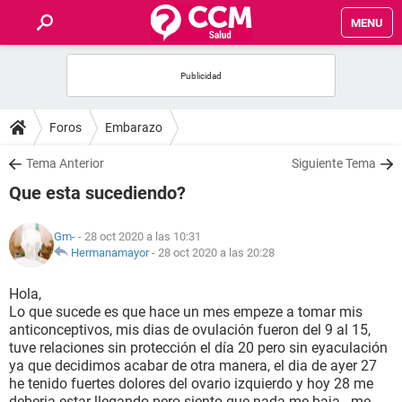
MENU
INICIO
FOROS
Foros
Embarazo
SALUD
Tema Anterior
Siguiente Tema
Que esta sucediendo?
FAMILIA
Gm-
- 28 oct 2020 a las 10:31
NUTRICIÓN
Hermanamayor
-
28 oct 2020 a las 20:28
Hola,
BIENESTAR
Lo que sucede es que hace un mes empeze a tomar mis
anticonceptivos, mis dias de ovulación fueron del 9 al 15,
SEXUALIDAD
tuve relaciones sin protección el día 20 pero sin eyaculación
ya que decidimos acabar de otra manera, el dia de ayer 27
he tenido fuertes dolores del ovario izquierdo y hoy 28 me
GLOSARIO
deberia estar llegando pero siento que nada me baja.. me