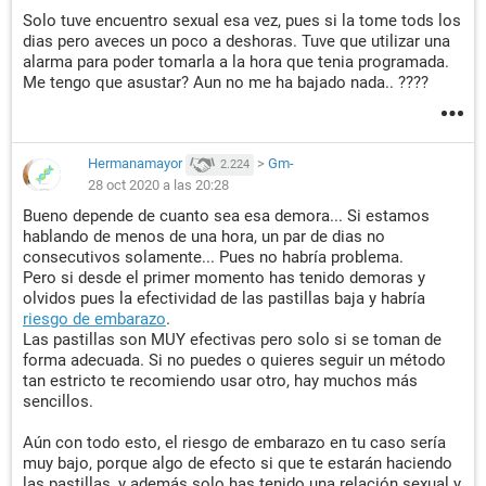
Solo tuve encuentro sexual esa vez, pues si la tome tods los
dias pero aveces un poco a deshoras. Tuve que utilizar una
alarma para poder tomarla a la hora que tenia programada.
Me tengo que asustar? Aun no me ha bajado nada.. ????
Hermanamayor
>
Gm-
2.224
28 oct 2020 a las 20:28
Bueno depende de cuanto sea esa demora... Si estamos
hablando de menos de una hora, un par de dias no
consecutivos solamente... Pues no habría problema.
Pero si desde el primer momento has tenido demoras y
olvidos pues la efectividad de las pastillas baja y habría
riesgo de embarazo
.
Las pastillas son MUY efectivas pero solo si se toman de
forma adecuada. Si no puedes o quieres seguir un método
tan estricto te recomiendo usar otro, hay muchos más
sencillos.
Aún con todo esto, el riesgo de embarazo en tu caso sería
muy bajo, porque algo de efecto si que te estarán haciendo
las pastillas, y además solo has tenido una relación sexual y