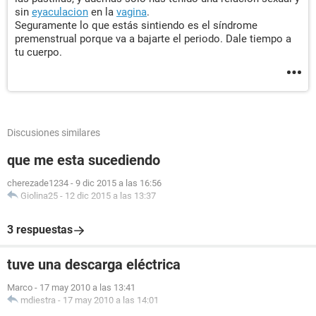
sin
eyaculacion
en la
vagina
.
Seguramente lo que estás sintiendo es el síndrome
premenstrual porque va a bajarte el periodo. Dale tiempo a
tu cuerpo.
Discusiones similares
que me esta sucediendo
cherezade1234
-
9 dic 2015 a las 16:56
Giolina25
-
12 dic 2015 a las 13:37
3 respuestas
tuve una descarga eléctrica
Marco
-
17 may 2010 a las 13:41
mdiestra
-
17 may 2010 a las 14:01