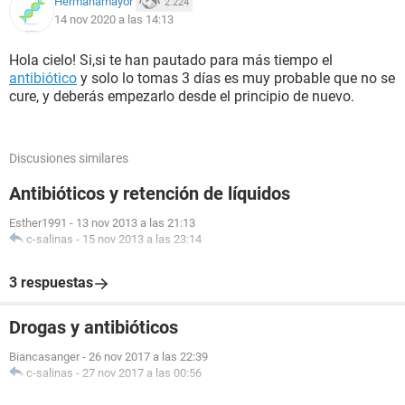
Hermanamayor
2.224
14 nov 2020 a las 14:13
Hola cielo! Si,si te han pautado para más tiempo el
antibiótico
y solo lo tomas 3 días es muy probable que no se
cure, y deberás empezarlo desde el principio de nuevo.
Discusiones similares
Antibióticos y retención de líquidos
Esther1991
-
13 nov 2013 a las 21:13
c-salinas
-
15 nov 2013 a las 23:14
3 respuestas
Drogas y antibióticos
Biancasanger
-
26 nov 2017 a las 22:39
c-salinas
-
27 nov 2017 a las 00:56