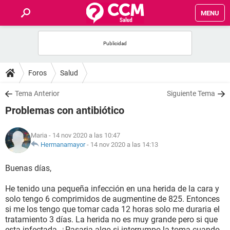
MENU
INICIO
FOROS
Foros
Salud
SALUD
Tema Anterior
Siguiente Tema
Problemas con antibiótico
FAMILIA
Maria
- 14 nov 2020 a las 10:47
NUTRICIÓN
Hermanamayor
-
14 nov 2020 a las 14:13
Buenas días,
BIENESTAR
He tenido una pequeña infección en una herida de la cara y
SEXUALIDAD
solo tengo 6 comprimidos de augmentine de 825. Entonces
si me los tengo que tomar cada 12 horas solo me duraria el
tratamiento 3 días. La herida no es muy grande pero si que
GLOSARIO
esta infectada. ¿Pasaria algo si interrumpo la toma cuando