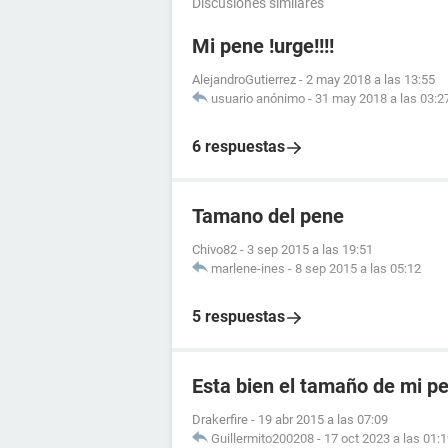
Discusiones similares
Mi pene !urge!!!!
AlejandroGutierrez
-
2 may 2018 a las 13:55
usuario anónimo
-
31 may 2018 a las 03:2
6 respuestas
Tamano del pene
Chivo82
-
3 sep 2015 a las 19:51
marlene-ines
-
8 sep 2015 a las 05:12
5 respuestas
Esta bien el tamaño de mi pen
Drakerfire
-
19 abr 2015 a las 07:09
Guillermito200208
-
17 oct 2023 a las 01: