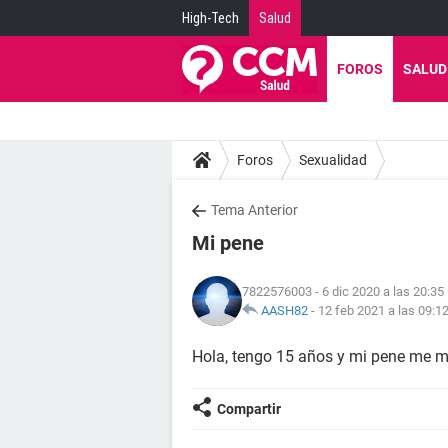
High-Tech
Salud
FOROS
SALUD
Foros
Sexualidad
Tema Anterior
Mi pene
7822576003
- 6 dic 2020 a las 20:35
AASH82
-
12 feb 2021 a las 09:1
Hola, tengo 15 años y mi pene me m
Compartir