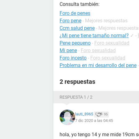
Consulta también:
Foro de penes
Foro pene
- Mejores respuestas
Ccm salud pene
- Mejores respuesta
¿Mi pene tiene tamaño normal?
✓
-
Pene pequeno
-
Foro sexualidad
Mi pene
-
Foro sexualidad
Foro incesto
-
Foro sexualidad
Problema en mi desarrollo del pene
2 respuestas
RESPUESTA 1 / 2
lauti_8965
95
7 dic 2020 a las 04:45
hola, yo tengo 14 y me mide 19cm s