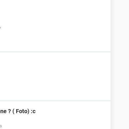
7
e ? ( Foto) :c
19