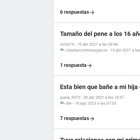
6 respuestas
Tamaño del pene a los 16 añ
victor16
-
10 abr 2021 a las 09:46
Uriadaircontrerasgarcia
-
15 abr 2021 a la
1 respuesta
Esta bien que bañe a mi hija
juana_9072
-
20 abr 2021 a las 18:57
Ale
-
18 ago 2023 a las 07:05
7 respuestas