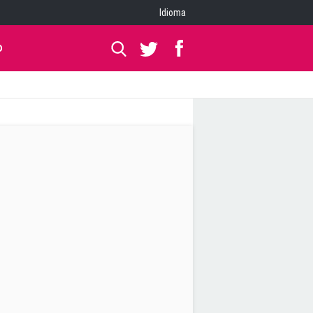
Idioma
O