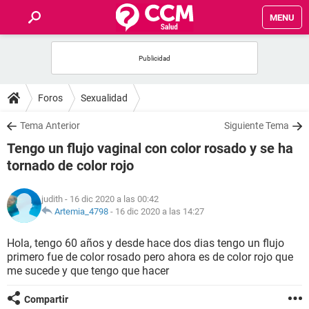
MENU
INICIO
FOROS
Foros
Sexualidad
SALUD
Tema Anterior
Siguiente Tema
Tengo un flujo vaginal con color rosado y se ha
FAMILIA
tornado de color rojo
NUTRICIÓN
judith
- 16 dic 2020 a las 00:42
Artemia_4798
-
16 dic 2020 a las 14:27
BIENESTAR
Hola, tengo 60 años y desde hace dos dias tengo un flujo
primero fue de color rosado pero ahora es de color rojo que
SEXUALIDAD
me sucede y que tengo que hacer
GLOSARIO
Compartir