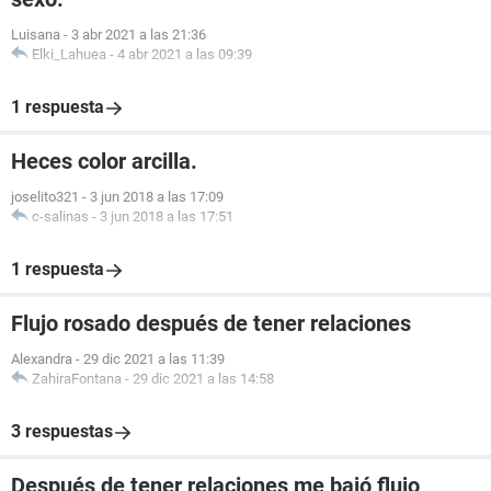
Luisana
-
3 abr 2021 a las 21:36
Elki_Lahuea
-
4 abr 2021 a las 09:39
1 respuesta
Heces color arcilla.
joselito321
-
3 jun 2018 a las 17:09
c-salinas
-
3 jun 2018 a las 17:51
1 respuesta
Flujo rosado después de tener relaciones
Alexandra
-
29 dic 2021 a las 11:39
ZahiraFontana
-
29 dic 2021 a las 14:58
3 respuestas
Después de tener relaciones me bajó flujo