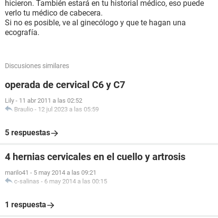
hicieron. También estará en tu historial médico, eso puede
verlo tu médico de cabecera.
Si no es posible, ve al ginecólogo y que te hagan una
ecografía.
Discusiones similares
operada de cervical C6 y C7
Lily
-
11 abr 2011 a las 02:52
Braulio
-
12 jul 2023 a las 05:59
5 respuestas
4 hernias cervicales en el cuello y artrosis
marilo41
-
5 may 2014 a las 09:21
c-salinas
-
6 may 2014 a las 00:15
1 respuesta