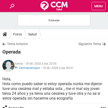
MENU
INICIO
FOROS
Foros
Salud
SALUD
Tema Anterior
Siguiente Tema
Operada
FAMILIA
Yenny
- 18 dic 2020 a las 23:35
NUTRICIÓN
Hermanamayor
-
19 dic 2020 a las 00:31
Hola,
BIENESTAR
Hola como puedo saber si estoy operada nunka me dijeron
tuve una cesárea mal y estaba sola ,, me vi mal soy joven
SEXUALIDAD
tenia 24 años y ya tenia una cesárea y tuve otra y no se si
estoy operada sin hacerme una ecografía
GLOSARIO