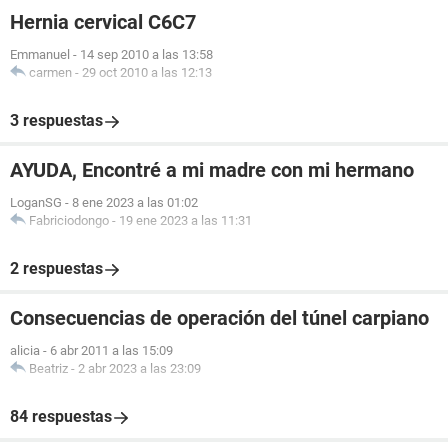
Hernia cervical C6C7
Emmanuel
-
14 sep 2010 a las 13:58
carmen
-
29 oct 2010 a las 12:13
3 respuestas
AYUDA, Encontré a mi madre con mi hermano
LoganSG
-
8 ene 2023 a las 01:02
Fabriciodongo
-
19 ene 2023 a las 11:31
2 respuestas
Consecuencias de operación del túnel carpiano
alicia
-
6 abr 2011 a las 15:09
Beatriz
-
2 abr 2023 a las 23:09
84 respuestas