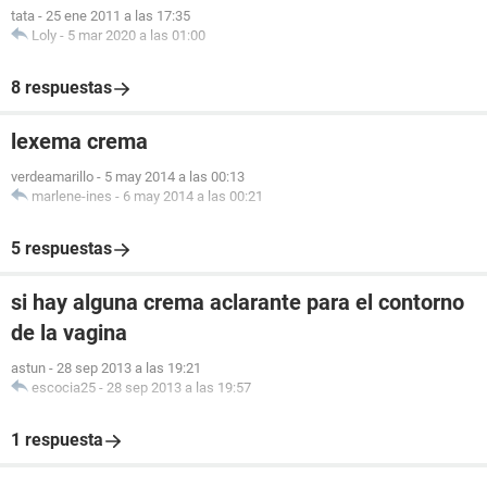
tata
-
25 ene 2011 a las 17:35
Loly
-
5 mar 2020 a las 01:00
8 respuestas
lexema crema
verdeamarillo
-
5 may 2014 a las 00:13
marlene-ines
-
6 may 2014 a las 00:21
5 respuestas
si hay alguna crema aclarante para el contorno
de la vagina
astun
-
28 sep 2013 a las 19:21
escocia25
-
28 sep 2013 a las 19:57
1 respuesta