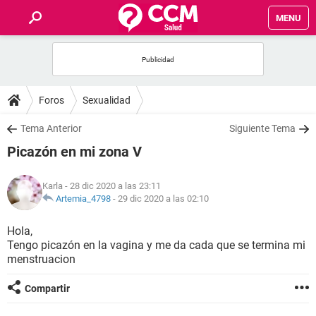
MENU
INICIO
FOROS
Foros
Sexualidad
SALUD
Tema Anterior
Siguiente Tema
Picazón en mi zona V
FAMILIA
Karla
- 28 dic 2020 a las 23:11
NUTRICIÓN
Artemia_4798
-
29 dic 2020 a las 02:10
Hola,
BIENESTAR
Tengo picazón en la vagina y me da cada que se termina mi
menstruacion
SEXUALIDAD
Compartir
GLOSARIO