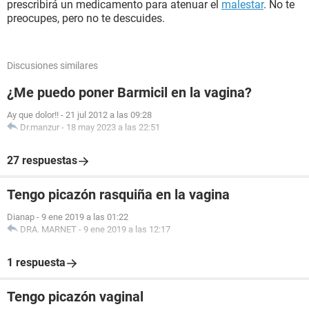
prescribirá un medicamento para atenuar el
malestar
. No te
preocupes, pero no te descuides.
Discusiones similares
¿Me puedo poner Barmicil en la vagina?
Ay que dolor!!
-
21 jul 2012 a las 09:28
Dr.manzur
-
18 may 2023 a las 22:51
27 respuestas
Tengo picazón rasquiña en la vagina
Dianap
-
9 ene 2019 a las 01:22
DRA. MARNET
-
9 ene 2019 a las 12:17
1 respuesta
Tengo picazón vaginal