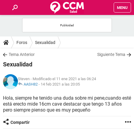
MENU
INICIO
FOROS
Foros
Sexualidad
SALUD
Tema Anterior
Siguiente Tema
Sexualidad
FAMILIA
Steven
- Modificado el 11 ene 2021 a las 06:24
NUTRICIÓN
AASH82
-
14 feb 2021 a las 20:05
Hola, siempre he tenido una duda sobre mi pene,cuando esté
BIENESTAR
está erecto mide 16cm cave destacar que tengo 13 años
pero siempre pienso que es muy pequeño
SEXUALIDAD
Compartir
GLOSARIO