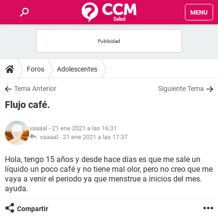
MENU
INICIO
FOROS
Foros
Adolescentes
SALUD
Tema Anterior
Siguiente Tema
Flujo café.
FAMILIA
vaaaal
- 21 ene 2021 a las 16:31
NUTRICIÓN
vaaaal -
21 ene 2021 a las 17:37
Hola, tengo 15 años y desde hace días es que me sale un
BIENESTAR
líquido un poco café y no tiene mal olor, pero no creo que me
vaya a venir el periodo ya que menstrue a inicios del mes.
SEXUALIDAD
ayuda.
Compartir
GLOSARIO