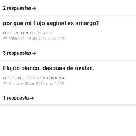
2 respuestas
por que mi flujo vaginal es amargo?
duer
-
28 jun 2012 a las 19:37
Mildre00
-
18 abr 2016 a las 17:37
3 respuestas
Flujito blanco. despues de ovular..
genesispm
-
20 dic 2015 a las 02:54
Dr.Josh
-
20 dic 2015 a las 17:50
1 respuesta