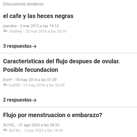
Discusiones similares
el cafe y las heces negras
juandos
-
3 mar 2012 a las 19:13
shalirey
-
26 mar 2018 a las 20:19
3 respuestas
Caracteristicas del flujo despues de ovular.
Posible fecundacion
Eve!!!
-
18 may 2014 a las 01:39
luxli90
-
12 may 2016 a las 06:43
2 respuestas
Flujo por menstruacion o embarazo?
ALY30_
-
31 ago 2023 a las 08:33
ALY30_
-
2 sep 2023 a las 18:45