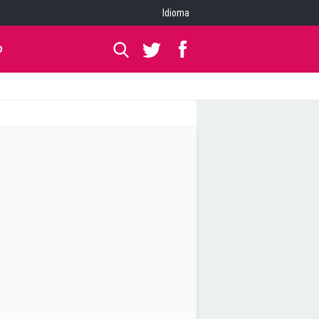
Idioma
O