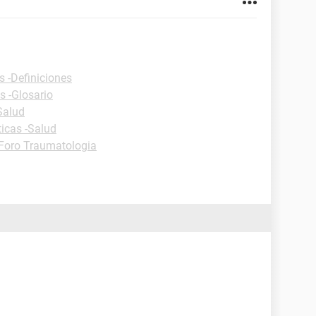
s -Definiciones
s -Glosario
Salud
ticas -Salud
Foro Traumatologia