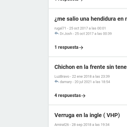
¿me salio una hendidura en m
rugal71
-
25 oct 2017 a las 00:01
Dr.Josh
-
25 oct 2017 a las 00:39
1 respuesta
Chichon en la frente sin tene
LuzBravo
-
22 ene 2018 a las 23:39
damary
-
20 jul 2021 a las 18:54
4 respuestas
Verruga en la ingle ( VHP)
Amirat26
-
28 sep 2018 a las 19:34