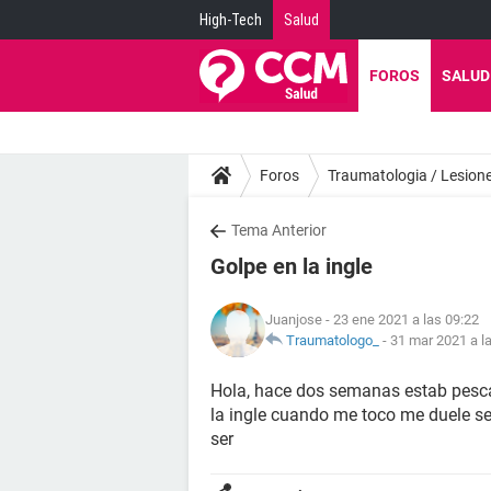
High-Tech
Salud
FOROS
SALUD
Foros
Traumatologia / Lesion
Tema Anterior
Golpe en la ingle
Juanjose
- 23 ene 2021 a las 09:22
Traumatologo_
-
31 mar 2021 a l
Hola, hace dos semanas estab pesca
la ingle cuando me toco me duele s
ser