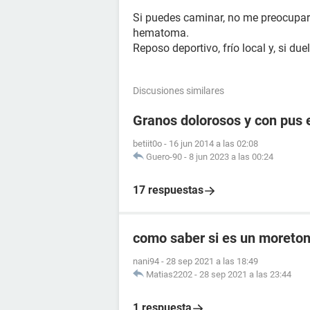
Si puedes caminar, no me preocupar
hematoma.
Reposo deportivo, frío local y, si due
Discusiones similares
Granos dolorosos y con pus e
betiit0o
-
16 jun 2014 a las 02:08
Guero-90
-
8 jun 2023 a las 00:24
17 respuestas
como saber si es un moreto
nani94
-
28 sep 2021 a las 18:49
Matias2202
-
28 sep 2021 a las 23:44
1 respuesta