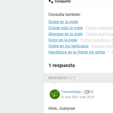
Compartir
Consulta también:
Golpe en la ingle
Donde esta la ingle
-
Fichas práctica
Absceso en la ingle
-
Fichas práctica
Dolor en la ingle
-
Fichas prácticas -
Golpe en los testiculos
-
Fichas prác
Hendidura en la frente sin golpe
✓
-
1 respuesta
RESPUESTA 1 / 1
Traumatologo_
6
31 mar 2021 a las 20:31
Hola, Juanjose