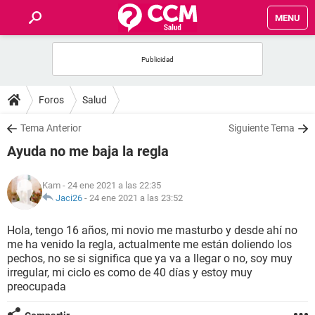
MENU
INICIO
FOROS
Foros
Salud
SALUD
Tema Anterior
Siguiente Tema
Ayuda no me baja la regla
FAMILIA
Kam
- 24 ene 2021 a las 22:35
NUTRICIÓN
Jaci26
-
24 ene 2021 a las 23:52
Hola, tengo 16 años, mi novio me masturbo y desde ahí no
BIENESTAR
me ha venido la regla, actualmente me están doliendo los
pechos, no se si significa que ya va a llegar o no, soy muy
SEXUALIDAD
irregular, mi ciclo es como de 40 días y estoy muy
preocupada
GLOSARIO