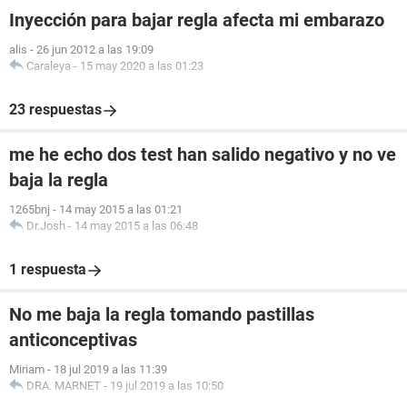
Inyección para bajar regla afecta mi embarazo
alis
-
26 jun 2012 a las 19:09
Caraleya
-
15 may 2020 a las 01:23
23 respuestas
me he echo dos test han salido negativo y no ve
baja la regla
1265bnj
-
14 may 2015 a las 01:21
Dr.Josh
-
14 may 2015 a las 06:48
1 respuesta
No me baja la regla tomando pastillas
anticonceptivas
Miriam
-
18 jul 2019 a las 11:39
DRA. MARNET
-
19 jul 2019 a las 10:50