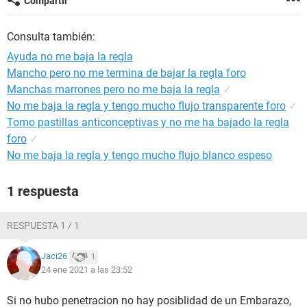
Compartir
Consulta también:
Ayuda no me baja la regla
Mancho pero no me termina de bajar la regla foro
Manchas marrones pero no me baja la regla
✓
No me baja la regla y tengo mucho flujo transparente foro
✓
Tomo pastillas anticonceptivas y no me ha bajado la regla
foro
✓
No me baja la regla y tengo mucho flujo blanco espeso
1 respuesta
RESPUESTA 1 / 1
Jaci26
1
24 ene 2021 a las 23:52
Si no hubo penetracion no hay posiblidad de un Embarazo,