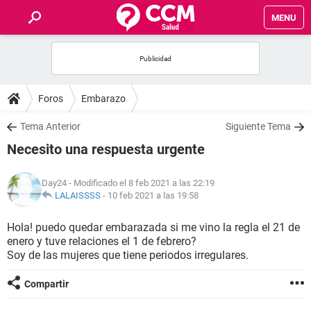
MENU
INICIO
FOROS
Foros
Embarazo
SALUD
Tema Anterior
Siguiente Tema
Necesito una respuesta urgente
FAMILIA
Day24
- Modificado el 8 feb 2021 a las 22:19
NUTRICIÓN
LALAISSSS
-
10 feb 2021 a las 19:58
Hola! puedo quedar embarazada si me vino la regla el 21 de
BIENESTAR
enero y tuve relaciones el 1 de febrero?
Soy de las mujeres que tiene periodos irregulares.
SEXUALIDAD
Compartir
GLOSARIO