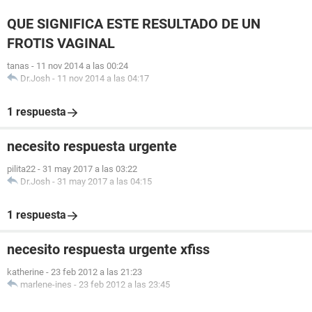
QUE SIGNIFICA ESTE RESULTADO DE UN
FROTIS VAGINAL
tanas
-
11 nov 2014 a las 00:24
Dr.Josh
-
11 nov 2014 a las 04:17
1 respuesta
necesito respuesta urgente
pilita22
-
31 may 2017 a las 03:22
Dr.Josh
-
31 may 2017 a las 04:15
1 respuesta
necesito respuesta urgente xfiss
katherine
-
23 feb 2012 a las 21:23
marlene-ines
-
23 feb 2012 a las 23:45