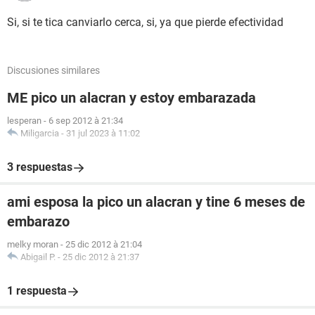
Si, si te tica canviarlo cerca, si, ya que pierde efectividad
Discusiones similares
ME pico un alacran y estoy embarazada
lesperan
-
6 sep 2012 à 21:34
Miligarcia
-
31 jul 2023 à 11:02
3 respuestas
ami esposa la pico un alacran y tine 6 meses de
embarazo
melky moran
-
25 dic 2012 à 21:04
Abigail P.
-
25 dic 2012 à 21:37
1 respuesta