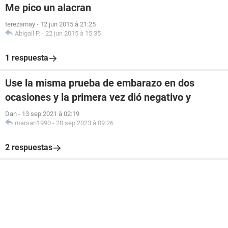
Me pico un alacran
terezamay
-
12 jun 2015 à 21:25
Abigail P.
-
22 jun 2015 à 15:35
1 respuesta
Use la misma prueba de embarazo en dos
ocasiones y la primera vez dió negativo y
Dan
-
13 sep 2021 à 02:19
marsan1990
-
28 sep 2023 à 09:26
2 respuestas