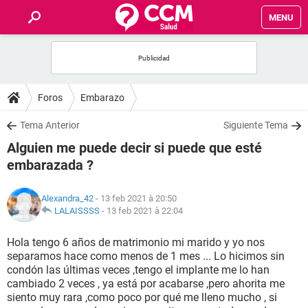
MENU
INICIO
FORUMS
Foros
Embarazo
SALUD
Tema Anterior
Siguiente Tema
Alguien me puede decir si puede que esté
FAMILIA
embarazada ?
NUTRICIÓN
Alexandra_42
- 13 feb 2021 à 20:50
LALAISSSS
-
13 feb 2021 à 22:04
BIENESTAR
Hola tengo 6 años de matrimonio mi marido y yo nos
separamos hace como menos de 1 mes ... Lo hicimos sin
SEXUALIDAD
condón las últimas veces ,tengo el implante me lo han
cambiado 2 veces , ya está por acabarse ,pero ahorita me
siento muy rara ,como poco por qué me lleno mucho , si
GLOSARIO