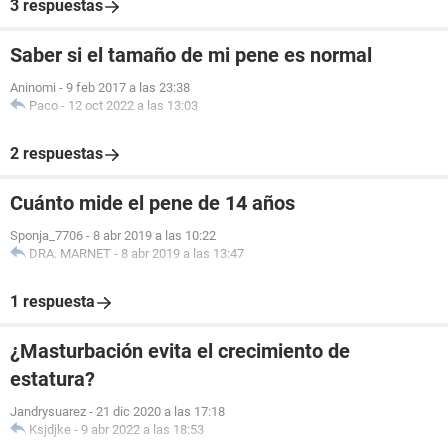
3 respuestas
Saber si el tamaño de mi pene es normal
Aninomi
-
9 feb 2017 a las 23:38
Paco
-
12 oct 2022 a las 13:03
2 respuestas
Cuánto mide el pene de 14 años
Sponja_7706
-
8 abr 2019 a las 10:22
DRA. MARNET
-
8 abr 2019 a las 13:47
1 respuesta
¿Masturbación evita el crecimiento de
estatura?
Jandrysuarez
-
21 dic 2020 a las 17:18
Ksjdjke
-
9 abr 2022 a las 18:53