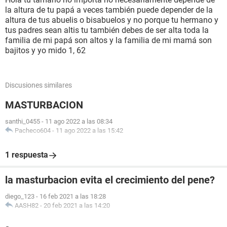
la altura de tu papá a veces también puede depender de la
altura de tus abuelis o bisabuelos y no porque tu hermano y
tus padres sean altis tu también debes de ser alta toda la
familia de mi papá son altos y la familia de mi mamá son
bajitos y yo mido 1, 62
Discusiones similares
MASTURBACION
santhi_0455
-
11 ago 2022 a las 08:34
Pacheco604
-
11 ago 2022 a las 15:42
1 respuesta
la masturbacion evita el crecimiento del pene?
diego_123
-
16 feb 2021 a las 18:28
AASH82
-
20 feb 2021 a las 14:20