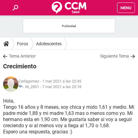
MENU
INICIO
FOROS
Foros
Adolescentes
SALUD
Tema Anterior
Siguiente Tema
Crecimiento
FAMILIA
Carlagomez
- 1 mar 2021 a las 22:45
NUTRICIÓN
M_2801 -
7 mar 2021 a las 20:18
Hola,
BIENESTAR
Tengo 16 años y 8 meses, soy chica y mido 1,61 y medio. Mi
padre mide 1,88 y mi madre 1,63 mas o menos como yo. Mi
SEXUALIDAD
hermano esta en 1,90 cm. Me gustaría saber si voy a seguir
creciendo y si al menos voy a llega al 1,70 o 1,68.
Espero una respuesta, gracias :)
GLOSARIO