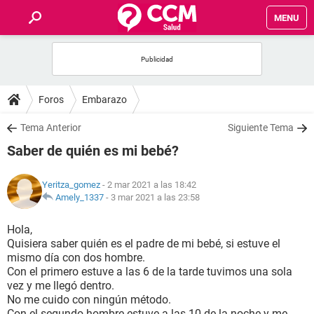
MENU
INICIO
FOROS
Foros
Embarazo
SALUD
Tema Anterior
Siguiente Tema
Saber de quién es mi bebé?
FAMILIA
Yeritza_gomez
- 2 mar 2021 a las 18:42
NUTRICIÓN
Amely_1337
-
3 mar 2021 a las 23:58
Hola,
BIENESTAR
Quisiera saber quién es el padre de mi bebé, si estuve el
mismo día con dos hombre.
SEXUALIDAD
Con el primero estuve a las 6 de la tarde tuvimos una sola
vez y me llegó dentro.
No me cuido con ningún método.
GLOSARIO
Con el segundo hombre estuve a las 10 de la noche y me