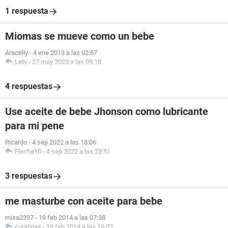
1 respuesta
Miomas se mueve como un bebe
Aracelly
-
4 ene 2019 a las 02:57
Lety
-
27 may 2023 a las 09:18
4 respuestas
Use aceite de bebe Jhonson como lubricante
para mi pene
Ricardo
-
4 sep 2022 a las 18:06
Flecha10
-
4 sep 2022 a las 23:51
3 respuestas
me masturbe con aceite para bebe
misa2397
-
19 feb 2014 a las 07:38
c-salinas
-
19 feb 2014 a las 16:07