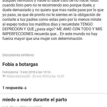
ataques nerviosos y nadie lo sabe trato de no hacer ruido
cuando lloro pero no te recomiendo eso porque duele, y
duele demasiado y no quiero que mas nadie pase por lo que
yo paso, se que de pronto no te sientes en la obligación de
contarle a tus padres como estas pero por lo menos mírate
al espejo todos los malditos días y recuérdate TENGO
DEPRECION Y QUE ¿pasa algo? ME AMO CON TODO Y MIS
IMPERFECCIONES recuerda que... En este mundo no hay
fuerza mayor que una mujer con determinación.
Discusiones similares
Fobia a botargas
Fannyzama
-
5 ene 2018 a las 10:16
RebecaSoraya20
-
20 ene 2018 a las 16:25
1 respuesta
miedo a morir durante el parto