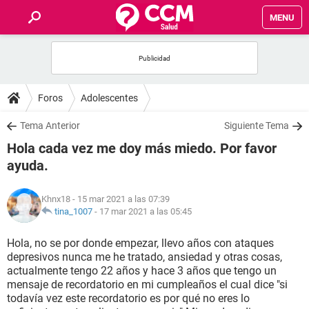
MENU
INICIO
FOROS
Foros
Adolescentes
SALUD
Tema Anterior
Siguiente Tema
Hola cada vez me doy más miedo. Por favor
FAMILIA
ayuda.
NUTRICIÓN
Khnx18
- 15 mar 2021 a las 07:39
tina_1007
-
17 mar 2021 a las 05:45
BIENESTAR
Hola, no se por donde empezar, llevo años con ataques
depresivos nunca me he tratado, ansiedad y otras cosas,
SEXUALIDAD
actualmente tengo 22 años y hace 3 años que tengo un
mensaje de recordatorio en mi cumpleaños el cual dice "si
todavía vez este recordatorio es por qué no eres lo
GLOSARIO