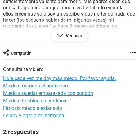
suficientemente valiente para morir." Mis padres dicen que
nunca hago nada aunque nunca les he fallado en nada,
ellos creen que solo soy un estorbo y que no tengo nada que
hacer (los escucho hablar de mi algunas veces) mi
momento de quiebre fue hace 3 meses en dónde los
escuché decir cosas malas de mi hasta que no aguante más
Ver más
y llore como nunca intente quitarme la vida por primera vez
pero falle , no tuve valor, pero cada vez me doy más miedo
ya que cada que tengo una recaída pienso en quitarme la
Compartir
vida y tengo miedo de que un día mi valor sea tan grande
que lo logré con éxito. Necesito ayuda o alguien que me
Consulta también:
escuche (no tengo muchos amigos tampoco)
Hola cada vez me doy más miedo. Por favor ayuda.
Miedo a morir en el parto foro
Miedo a quedar embarazada con condón
Miedo a la ablación cardíaca
✓
Fimosis miedo a estar solo
Le doy viagra a mi hermana
2 respuestas