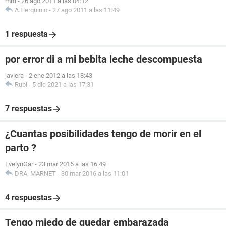
mrd
-
26 ago 2011 a las 04:12
A.Herquinio
-
27 ago 2011 a las 11:49
1 respuesta
por error di a mi bebita leche descompuesta
javiera
-
2 ene 2012 a las 18:43
Rubi
-
5 dic 2021 a las 17:31
7 respuestas
¿Cuantas posibilidades tengo de morir en el
parto ?
EvelynGar
-
23 mar 2016 a las 16:49
DRA. MARNET
-
30 mar 2016 a las 11:01
4 respuestas
Tengo miedo de quedar embarazada