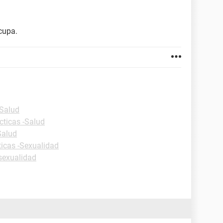
cupa.
-Salud
cticas -Salud
Salud
ticas -Sexualidad
sexualidad