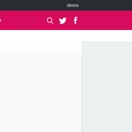
Idioma
O