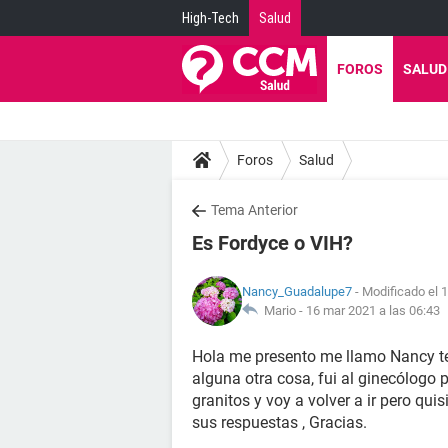
High-Tech
Salud
FOROS
SALUD
Foros
Salud
Tema Anterior
Es Fordyce o VIH?
Nancy_Guadalupe7
- Modificado el 
Mario -
16 mar 2021 a las 06:43
Hola me presento me llamo Nancy te
alguna otra cosa, fui al ginecólogo 
granitos y voy a volver a ir pero qu
sus respuestas , Gracias.