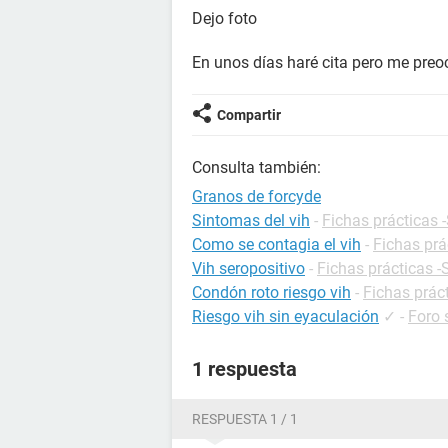
Dejo foto
En unos días haré cita pero me preo
Compartir
Consulta también:
Granos de forcyde
Sintomas del vih
-
Fichas prácticas 
Como se contagia el vih
-
Fichas prá
Vih seropositivo
-
Fichas prácticas -
Condón roto riesgo vih
-
Fichas prác
Riesgo vih sin eyaculación
✓
-
Foro 
1 respuesta
RESPUESTA 1 / 1