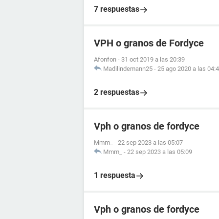
7 respuestas
VPH o granos de Fordyce
Afonfon
-
31 oct 2019 a las 20:39
Madilindemann25
-
25 ago 2020 a las 04:
2 respuestas
Vph o granos de fordyce
Mmm_
-
22 sep 2023 a las 05:07
Mmm_
-
22 sep 2023 a las 05:09
1 respuesta
Vph o granos de fordyce