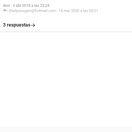
deni
-
6 abr 2018 a las 23:24
Gladysesgam@hotmail.com
-
14 mar 2020 a las 05:21
3 respuestas