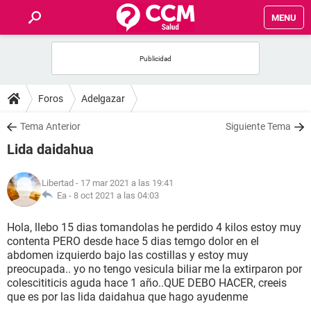
MENU
INICIO
FOROS
Foros
Adelgazar
SALUD
Tema Anterior
Siguiente Tema
Lida daidahua
FAMILIA
Libertad
- 17 mar 2021 a las 19:41
NUTRICIÓN
Ea -
8 oct 2021 a las 04:03
Hola, llebo 15 dias tomandolas he perdido 4 kilos estoy muy
BIENESTAR
contenta PERO desde hace 5 dias temgo dolor en el
abdomen izquierdo bajo las costillas y estoy muy
SEXUALIDAD
preocupada.. yo no tengo vesicula biliar me la extirparon por
colescititicis aguda hace 1 año..QUE DEBO HACER, creeis
que es por las lida daidahua que hago ayudenme
GLOSARIO