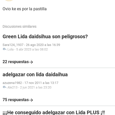
Ovio ke es por la pastilla
Discusiones similares
Green Lida daidsihua son peligrosos?
Sara124_1937
-
26 ago 2020 a las 16:39
Lola
-
5 abr 2023 a las 08:02
22 respuestas
adelgazar con lida daidaihua
azuzena1982
-
17 nov 2011 a las 13:17
Ale213
-
2 jun 2021 a las 23:20
75 respuestas
¡¡¡He conseguido adelgazar con Lida PLUS ¡!!