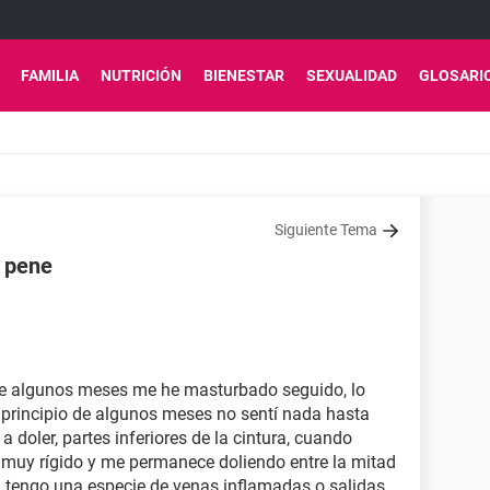
FAMILIA
NUTRICIÓN
BIENESTAR
SEXUALIDAD
GLOSARI
Siguiente Tema
l pene
te algunos meses me he masturbado seguido, lo
 principio de algunos meses no sentí nada hasta
 doler, partes inferiores de la cintura, cuando
 muy rígido y me permanece doliendo entre la mitad
n tengo una especie de venas inflamadas o salidas