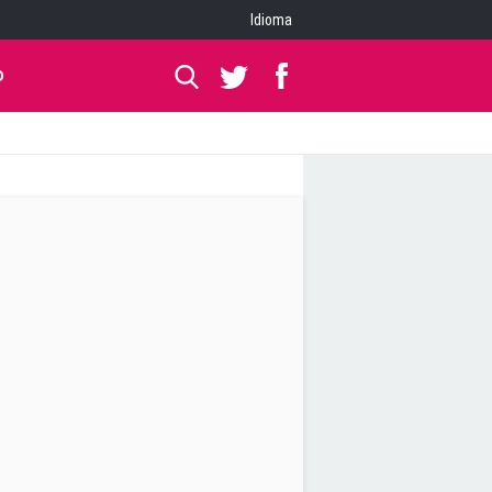
Idioma
O