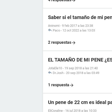
Saber si el tamaño de mi pe
Aninomi
-
9 feb 2017 a las 23:38
Paco
-
12 oct 2022 a las 13:03
2 respuestas
EL TAMAÑO DE MI PENE ¿E
JotaEle10
-
19 sep 2018 a las 21:40
Dr.Josh
-
20 sep 2018 a las 03:49
1 respuesta
Un pene de 22 cm es ideal p
EliCoraline
-
16 jul 2018 a las 10:33