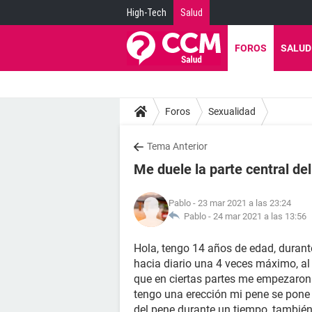
High-Tech
Salud
FOROS
SALUD
Foros
Sexualidad
Tema Anterior
Me duele la parte central de
Pablo
- 23 mar 2021 a las 23:24
Pablo -
24 mar 2021 a las 13:56
Hola, tengo 14 años de edad, duran
hacia diario una 4 veces máximo, al
que en ciertas partes me empezaron a
tengo una erección mi pene se pone
del pene durante un tiempo, tambié