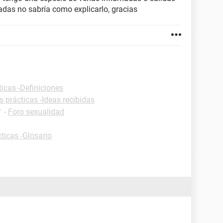
das no sabría como explicarlo, gracias
ticas -Definiciones
s prácticas -Ideas recibidas
✓
-
Foro sexualidad
ticas -Glosario