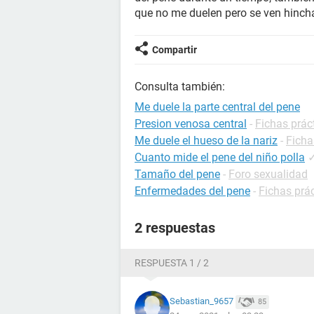
que no me duelen pero se ven hincha
Compartir
Consulta también:
Me duele la parte central del pene
Presion venosa central
-
Fichas prác
Me duele el hueso de la nariz
-
Ficha
Cuanto mide el pene del niño polla
Tamaño del pene
-
Foro sexualidad
Enfermedades del pene
-
Fichas prác
2 respuestas
RESPUESTA 1 / 2
Sebastian_9657
85