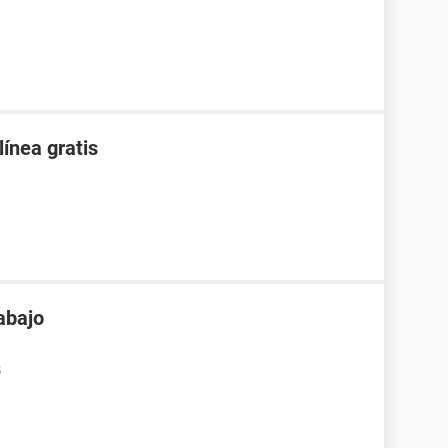
línea gratis
abajo
5