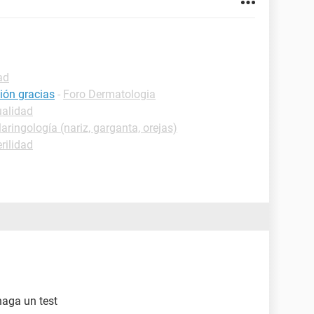
ad
ión gracias
-
Foro Dermatologia
ualidad
laringología (nariz, garganta, orejas)
rilidad
haga un test