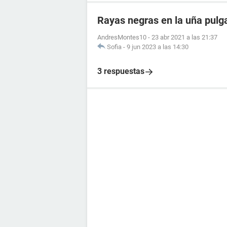
Rayas negras en la uña pulg
AndresMontes10
-
23 abr 2021 a las 21:37
Sofia
-
9 jun 2023 a las 14:30
3 respuestas