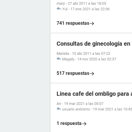
mary
-
27 abr 2011 a las 18:05
Yul
-
17 ene 2021 a las 22:06
741 respuestas
Consultas de ginecología en 
Mariela
-
10 abr 2011 a las 07:22
Magaly
-
14 nov 2020 a las 02:37
517 respuestas
Linea cafe del ombligo para 
Ari
-
19 mar 2021 a las 00:07
usuario anónimo
-
19 mar 2021 a las 10:4
1 respuesta