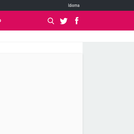
Idioma
O