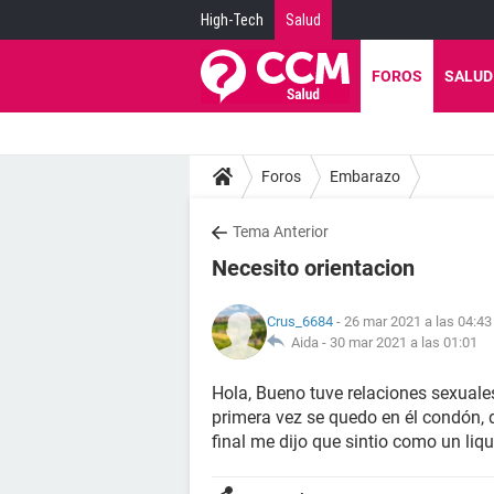
High-Tech
Salud
FOROS
SALUD
Foros
Embarazo
Tema Anterior
Necesito orientacion
Crus_6684
- 26 mar 2021 a las 04:43
Aida -
30 mar 2021 a las 01:01
Hola, Bueno tuve relaciones sexuale
primera vez se quedo en él condón,
final me dijo que sintio como un li