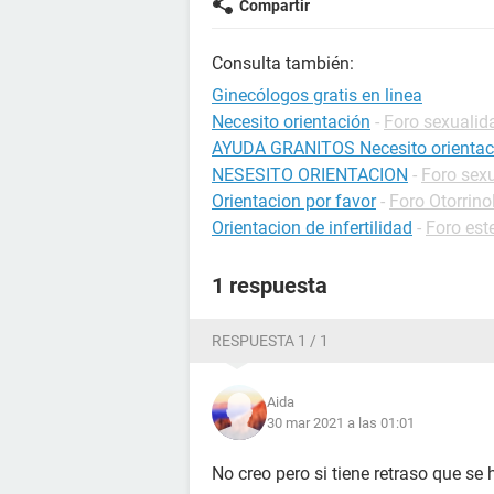
Compartir
Consulta también:
Ginecólogos gratis en linea
Necesito orientación
-
Foro sexualid
AYUDA GRANITOS Necesito orientac
NESESITO ORIENTACION
-
Foro sex
Orientacion por favor
-
Foro Otorrino
Orientacion de infertilidad
-
Foro este
1 respuesta
RESPUESTA 1 / 1
Aida
30 mar 2021 a las 01:01
No creo pero si tiene retraso que se 