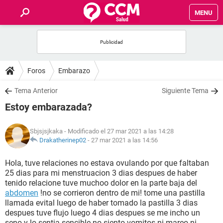
MENU
INICIO
FOROS
Foros
Embarazo
SALUD
Tema Anterior
Siguiente Tema
Estoy embarazada?
FAMILIA
Sbjsjsjkaka
- Modificado el 27 mar 2021 a las 14:28
NUTRICIÓN
Drakatherinep02
-
27 mar 2021 a las 14:56
Hola, tuve relaciones no estava ovulando por que faltaban
BIENESTAR
25 dias para mi menstruacion 3 dias despues de haber
tenido relacione tuve muchoo dolor en la parte baja del
SEXUALIDAD
abdomen
!no se corrieron dentro de mi! tome una pastilla
llamada evital luego de haber tomado la pastilla 3 dias
despues tuve flujo luego 4 dias despues se me incho un
GLOSARIO
seno y lo sentia sencible no siento vomitos ni mareo ni