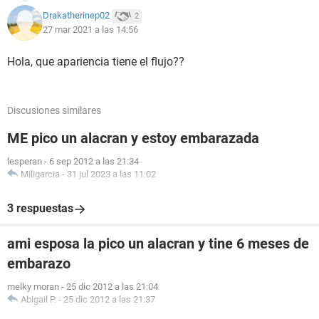
Drakatherinep02
2
27 mar 2021 a las 14:56
Hola, que apariencia tiene el flujo??
Discusiones similares
ME pico un alacran y estoy embarazada
lesperan
-
6 sep 2012 a las 21:34
Miligarcia
-
31 jul 2023 a las 11:02
3 respuestas
ami esposa la pico un alacran y tine 6 meses de
embarazo
melky moran
-
25 dic 2012 a las 21:04
Abigail P.
-
25 dic 2012 a las 21:37