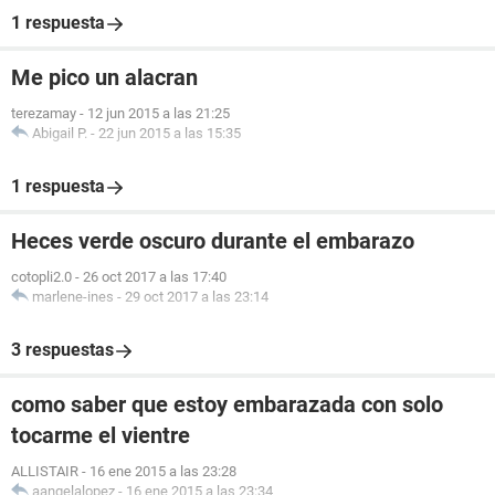
1 respuesta
Me pico un alacran
terezamay
-
12 jun 2015 a las 21:25
Abigail P.
-
22 jun 2015 a las 15:35
1 respuesta
Heces verde oscuro durante el embarazo
cotopli2.0
-
26 oct 2017 a las 17:40
marlene-ines
-
29 oct 2017 a las 23:14
3 respuestas
como saber que estoy embarazada con solo
tocarme el vientre
ALLISTAIR
-
16 ene 2015 a las 23:28
aangelalopez
-
16 ene 2015 a las 23:34