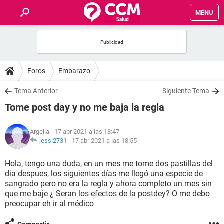
MENU
INICIO
FOROS
Foros
Embarazo
SALUD
Tema Anterior
Siguiente Tema
Tome post day y no me baja la regla
FAMILIA
Argelia
- 17 abr 2021 a las 18:47
NUTRICIÓN
jessi2731
-
17 abr 2021 a las 18:55
Hola, tengo una duda, en un mes me tome dos pastillas del
BIENESTAR
dia despues, los siguientes días me llegó una especie de
sangrado pero no era la regla y ahora completo un mes sin
SEXUALIDAD
que me baje ¿ Seran los efectos de la postdey? O me debo
preocupar eh ir al médico
GLOSARIO