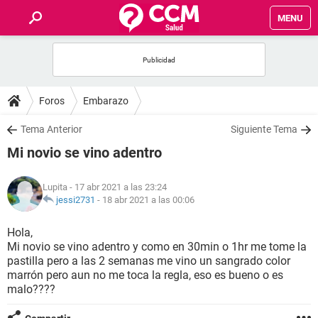
MENU
INICIO
FOROS
Foros
Embarazo
SALUD
Tema Anterior
Siguiente Tema
Mi novio se vino adentro
FAMILIA
Lupita
- 17 abr 2021 a las 23:24
NUTRICIÓN
jessi2731
-
18 abr 2021 a las 00:06
Hola,
BIENESTAR
Mi novio se vino adentro y como en 30min o 1hr me tome la
pastilla pero a las 2 semanas me vino un sangrado color
SEXUALIDAD
marrón pero aun no me toca la regla, eso es bueno o es
malo????
GLOSARIO