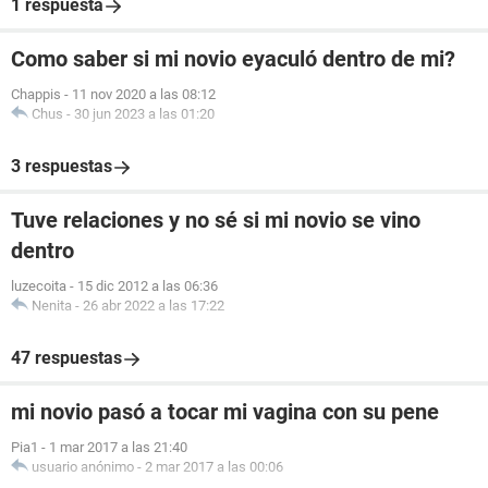
1 respuesta
Como saber si mi novio eyaculó dentro de mi?
Chappis
-
11 nov 2020 a las 08:12
Chus
-
30 jun 2023 a las 01:20
3 respuestas
Tuve relaciones y no sé si mi novio se vino
dentro
luzecoita
-
15 dic 2012 a las 06:36
Nenita
-
26 abr 2022 a las 17:22
47 respuestas
mi novio pasó a tocar mi vagina con su pene
Pia1
-
1 mar 2017 a las 21:40
usuario anónimo
-
2 mar 2017 a las 00:06