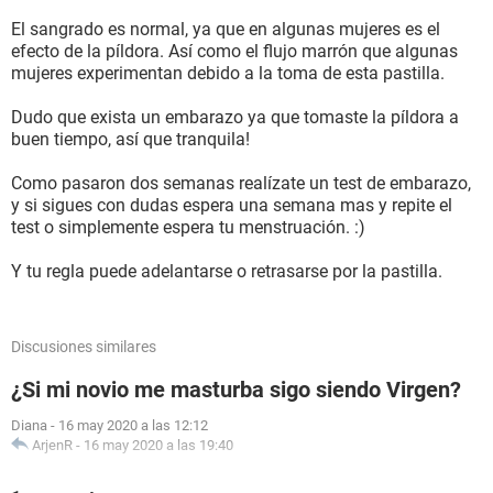
El sangrado es normal, ya que en algunas mujeres es el
efecto de la píldora. Así como el flujo marrón que algunas
mujeres experimentan debido a la toma de esta pastilla.
Dudo que exista un embarazo ya que tomaste la píldora a
buen tiempo, así que tranquila!
Como pasaron dos semanas realízate un test de embarazo,
y si sigues con dudas espera una semana mas y repite el
test o simplemente espera tu menstruación. :)
Y tu regla puede adelantarse o retrasarse por la pastilla.
Discusiones similares
¿Si mi novio me masturba sigo siendo Virgen?
Diana
-
16 may 2020 a las 12:12
ArjenR
-
16 may 2020 a las 19:40