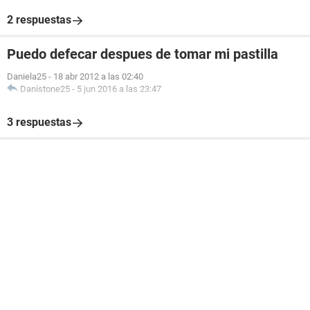
2 respuestas
Puedo defecar despues de tomar mi pastilla
Daniela25
-
18 abr 2012 a las 02:40
Danistone25
-
5 jun 2016 a las 23:47
3 respuestas