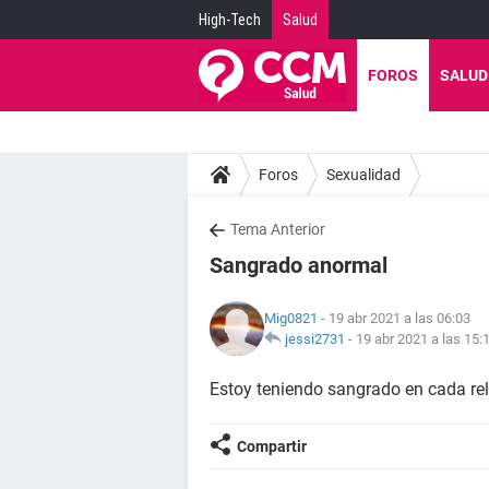
High-Tech
Salud
FOROS
SALUD
Foros
Sexualidad
Tema Anterior
Sangrado anormal
Mig0821
- 19 abr 2021 a las 06:03
jessi2731
-
19 abr 2021 a las 15:
Estoy teniendo sangrado en cada re
Compartir