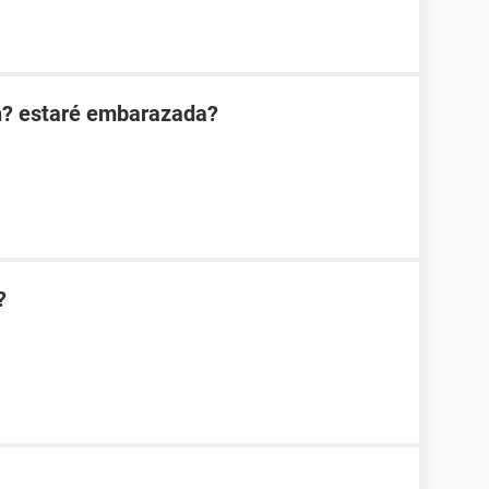
n? estaré embarazada?
?