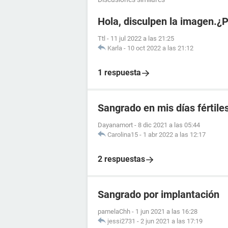
Hola, disculpen la imagen.¿
Ttl
-
11 jul 2022 a las 21:25
Karla
-
10 oct 2022 a las 21:12
1 respuesta
Sangrado en mis días fértile
Dayanamort
-
8 dic 2021 a las 05:44
Carolina15
-
1 abr 2022 a las 12:17
2 respuestas
Sangrado por implantación
pamelaChh
-
1 jun 2021 a las 16:28
jessi2731
-
2 jun 2021 a las 17:19