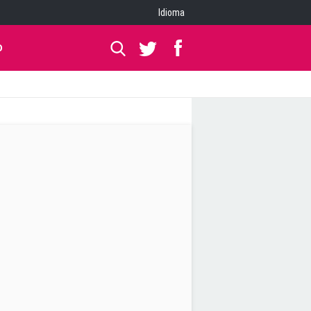
Idioma
O