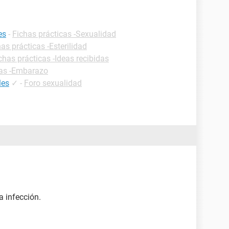
es
-
Fichas prácticas -Sexualidad
as prácticas -Esterilidad
chas prácticas -Ideas recibidas
cas -Embarazo
les
✓
-
Foro sexualidad
a infección.