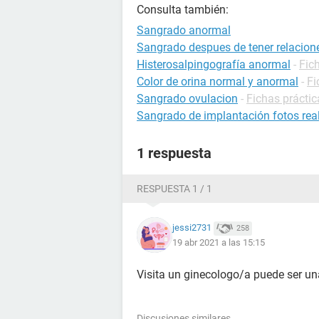
Consulta también:
Sangrado anormal
Sangrado despues de tener relacion
Histerosalpingografía anormal
-
Fich
Color de orina normal y anormal
-
Fi
Sangrado ovulacion
-
Fichas prácti
Sangrado de implantación fotos rea
1 respuesta
RESPUESTA 1 / 1
jessi2731
258
19 abr 2021 a las 15:15
Visita un ginecologo/a puede ser un
Discusiones similares