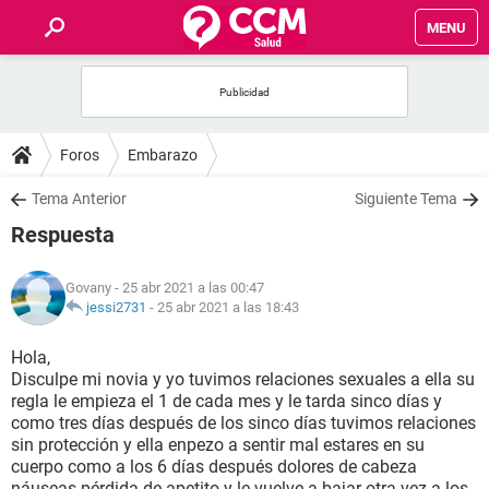
MENU
INICIO
FOROS
Foros
Embarazo
SALUD
Tema Anterior
Siguiente Tema
Respuesta
FAMILIA
Govany
- 25 abr 2021 a las 00:47
NUTRICIÓN
jessi2731
-
25 abr 2021 a las 18:43
Hola,
BIENESTAR
Disculpe mi novia y yo tuvimos relaciones sexuales a ella su
regla le empieza el 1 de cada mes y le tarda sinco días y
SEXUALIDAD
como tres días después de los sinco días tuvimos relaciones
sin protección y ella enpezo a sentir mal estares en su
cuerpo como a los 6 días después dolores de cabeza
GLOSARIO
náuseas pérdida de apetito y le vuelve a bajar otra vez a los